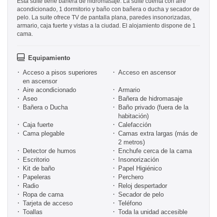
Esta suite tiene bañera de hidromasaje. La suite cuenta con aire
acondicionado, 1 dormitorio y baño con bañera o ducha y secador de
pelo. La suite ofrece TV de pantalla plana, paredes insonorizadas,
armario, caja fuerte y vistas a la ciudad. El alojamiento dispone de 1
cama.
Equipamiento
Acceso a pisos superiores
Acceso en ascensor
en ascensor
Aire acondicionado
Armario
Aseo
Bañera de hidromasaje
Bañera o Ducha
Baño privado (fuera de la
habitación)
Caja fuerte
Calefacción
Cama plegable
Camas extra largas (más de
2 metros)
Detector de humos
Enchufe cerca de la cama
Escritorio
Insonorización
Kit de baño
Papel Higiénico
Papeleras
Perchero
Radio
Reloj despertador
Ropa de cama
Secador de pelo
Tarjeta de acceso
Teléfono
Toallas
Toda la unidad accesible