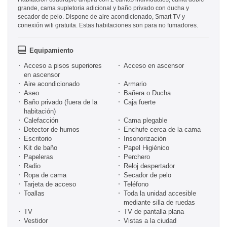
grande, cama supletoria adicional y baño privado con ducha y
secador de pelo. Dispone de aire acondicionado, Smart TV y
conexión wifi gratuita. Estas habitaciones son para no fumadores.
Equipamiento
Acceso a pisos superiores
Acceso en ascensor
en ascensor
Aire acondicionado
Armario
Aseo
Bañera o Ducha
Baño privado (fuera de la
Caja fuerte
habitación)
Calefacción
Cama plegable
Detector de humos
Enchufe cerca de la cama
Escritorio
Insonorización
Kit de baño
Papel Higiénico
Papeleras
Perchero
Radio
Reloj despertador
Ropa de cama
Secador de pelo
Tarjeta de acceso
Teléfono
Toallas
Toda la unidad accesible
mediante silla de ruedas
TV
TV de pantalla plana
Vestidor
Vistas a la ciudad