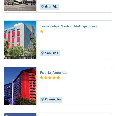
Gran Vía
9.3
Travelodge Madrid Metropolitano
San Blas
8.6
Puerta América
Chamartín
8.7