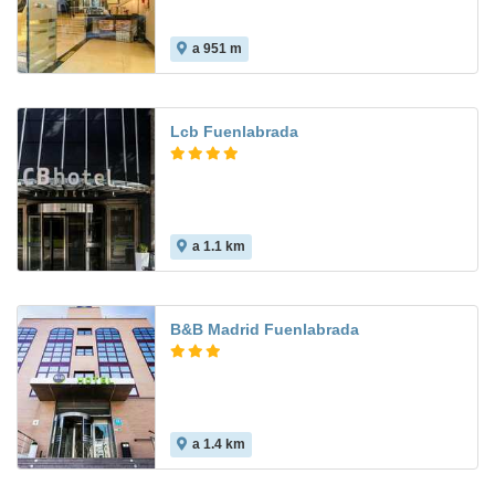
a 951 m
Lcb Fuenlabrada
a 1.1 km
8.2
B&B Madrid Fuenlabrada
a 1.4 km
8.2