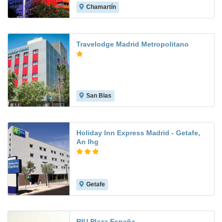
Chamartín
8.7
Travelodge Madrid Metropolitano
San Blas
8.6
Holiday Inn Express Madrid - Getafe,
An Ihg
Getafe
8.3
RIU Plaza España