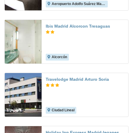
Aeropuerto Adolfo Suárez Madrid-Barajas
8.1
Ibis Madrid Alcorcon Tresaguas
Alcorcón
8.5
Travelodge Madrid Arturo Soria
Ciudad Lineal
8.0
Holiday Inn Express Madrid-leganes,