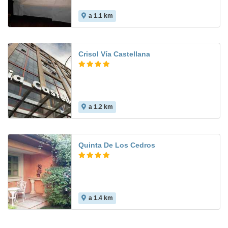
a 1.1 km
Crisol Vía Castellana
a 1.2 km
7.7
Quinta De Los Cedros
a 1.4 km