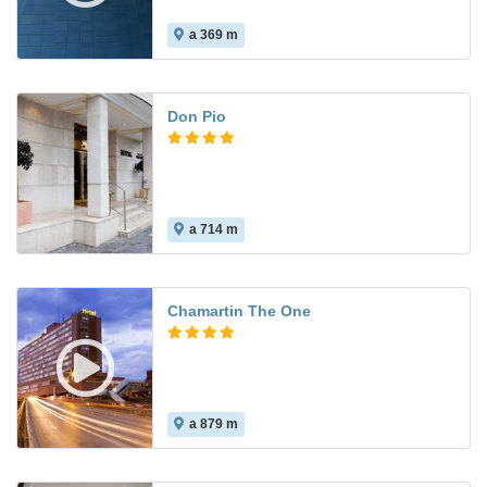
a 369 m
7.4
Don Pio
a 714 m
Chamartin The One
a 879 m
8.8