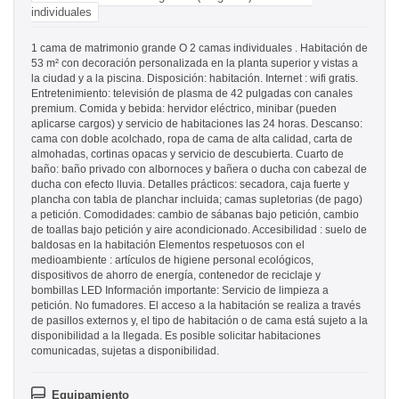
individuales
1 cama de matrimonio grande O 2 camas individuales . Habitación de
53 m² con decoración personalizada en la planta superior y vistas a
la ciudad y a la piscina. Disposición: habitación. Internet : wifi gratis.
Entretenimiento: televisión de plasma de 42 pulgadas con canales
premium. Comida y bebida: hervidor eléctrico, minibar (pueden
aplicarse cargos) y servicio de habitaciones las 24 horas. Descanso:
cama con doble acolchado, ropa de cama de alta calidad, carta de
almohadas, cortinas opacas y servicio de descubierta. Cuarto de
baño: baño privado con albornoces y bañera o ducha con cabezal de
ducha con efecto lluvia. Detalles prácticos: secadora, caja fuerte y
plancha con tabla de planchar incluida; camas supletorias (de pago)
a petición. Comodidades: cambio de sábanas bajo petición, cambio
de toallas bajo petición y aire acondicionado. Accesibilidad : suelo de
baldosas en la habitación Elementos respetuosos con el
medioambiente : artículos de higiene personal ecológicos,
dispositivos de ahorro de energía, contenedor de reciclaje y
bombillas LED Información importante: Servicio de limpieza a
petición. No fumadores. El acceso a la habitación se realiza a través
de pasillos externos y, el tipo de habitación o de cama está sujeto a la
disponibilidad a la llegada. Es posible solicitar habitaciones
comunicadas, sujetas a disponibilidad.
Equipamiento