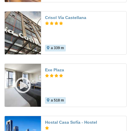
Crisol Vía Castellana
a 339 m
7.7
Exe Plaza
a 518 m
8.0
Hostal Casa Sofía - Hostel