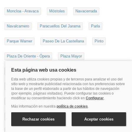
Moncloa - Aravaca
Móstoles
Navacerrada
Navalcarnero
Paracuellos Del Jarama
Parla
Parque Warner
Paseo De La Castellana
Pinto
Plaza De Oriente - Ópera
Plaza Mayor
Pozuelo De Alarcón
Puente De Vallecas
Puerta Del Sol
Rascafría
Retiro
Rivas
Robledo De Chavela
San Agustin De Guadalix
San Blas
San Fernando De Henares
San Lorenzo Del Escorial
San Martín De La Vega
San Martín De Valdeiglesias