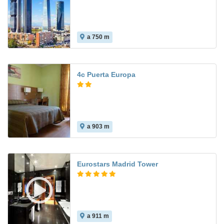
a 750 m
4c Puerta Europa
a 903 m
7.6
Eurostars Madrid Tower
a 911 m
8.7