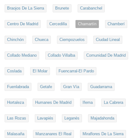
Braojos De La Sierra
Brunete
Carabanchel
Centro De Madrid
Cercedilla
Chamartín
Chamberí
Chinchón
Chueca
Ciempozuelos
Ciudad Lineal
Collado Mediano
Collado Villalba
Comunidad De Madrid
Coslada
El Molar
Fuencarral-El Pardo
Fuenlabrada
Getafe
Gran Vía
Guadarrama
Hortaleza
Humanes De Madrid
Ifema
La Cabrera
Las Rozas
Lavapiés
Leganés
Majadahonda
Malasaña
Manzanares El Real
Miraflores De La Sierra