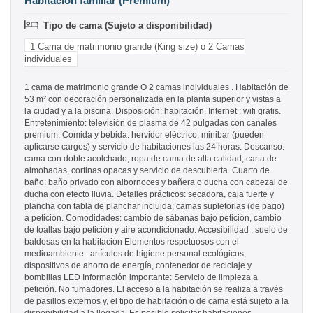
Habitación familiar (Premium)
Tipo de cama (Sujeto a disponibilidad)
1 Cama de matrimonio grande (King size) ó 2 Camas
individuales
1 cama de matrimonio grande O 2 camas individuales . Habitación de
53 m² con decoración personalizada en la planta superior y vistas a
la ciudad y a la piscina. Disposición: habitación. Internet : wifi gratis.
Entretenimiento: televisión de plasma de 42 pulgadas con canales
premium. Comida y bebida: hervidor eléctrico, minibar (pueden
aplicarse cargos) y servicio de habitaciones las 24 horas. Descanso:
cama con doble acolchado, ropa de cama de alta calidad, carta de
almohadas, cortinas opacas y servicio de descubierta. Cuarto de
baño: baño privado con albornoces y bañera o ducha con cabezal de
ducha con efecto lluvia. Detalles prácticos: secadora, caja fuerte y
plancha con tabla de planchar incluida; camas supletorias (de pago)
a petición. Comodidades: cambio de sábanas bajo petición, cambio
de toallas bajo petición y aire acondicionado. Accesibilidad : suelo de
baldosas en la habitación Elementos respetuosos con el
medioambiente : artículos de higiene personal ecológicos,
dispositivos de ahorro de energía, contenedor de reciclaje y
bombillas LED Información importante: Servicio de limpieza a
petición. No fumadores. El acceso a la habitación se realiza a través
de pasillos externos y, el tipo de habitación o de cama está sujeto a la