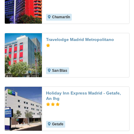
Chamartín
8.7
Travelodge Madrid Metropolitano
San Blas
8.6
Holiday Inn Express Madrid - Getafe,
An Ihg
Getafe
8.3