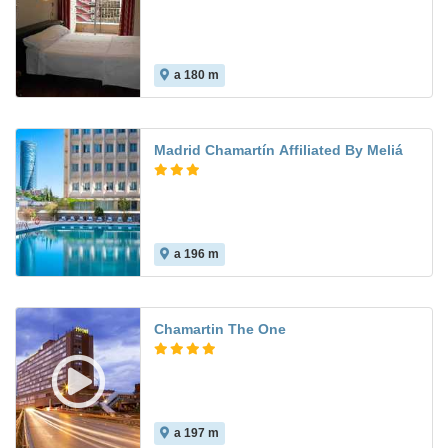
a 180 m
Madrid Chamartín Affiliated By Meliá
a 196 m
8.5
Chamartin The One
a 197 m
8.8