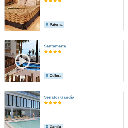
Paterna
8.4
Santamarta
Cullera
8.5
Senator Gandía
Gandía
9.2