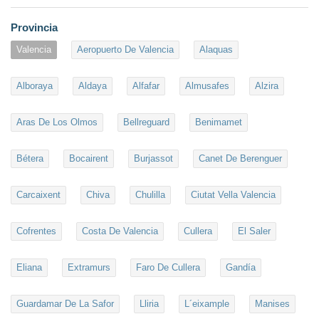
Provincia
Valencia
Aeropuerto De Valencia
Alaquas
Alboraya
Aldaya
Alfafar
Almusafes
Alzira
Aras De Los Olmos
Bellreguard
Benimamet
Bétera
Bocairent
Burjassot
Canet De Berenguer
Carcaixent
Chiva
Chulilla
Ciutat Vella Valencia
Cofrentes
Costa De Valencia
Cullera
El Saler
Eliana
Extramurs
Faro De Cullera
Gandía
Guardamar De La Safor
Lliria
L´eixample
Manises