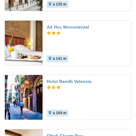
a 135 m
Ad Hoc Monumental
a 141 m
Hulot Bandb Valencia
a 164 m
Ottoh Charm Stay