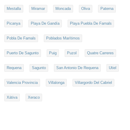
Mestalla
Miramar
Moncada
Oliva
Paterna
Picanya
Playa De Gandía
Playa Puebla De Farnals
Pobla De Farnals
Poblados Marítimos
Puerto De Sagunto
Puig
Puzol
Quatre Carreres
Requena
Sagunto
San Antonio De Requena
Utiel
Valencia Provincia
Villalonga
Villargordo Del Cabriel
Xátiva
Xeraco