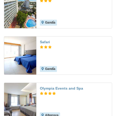
Gandía
7.6
Safari
Gandía
7.6
Olympia Events and Spa
Alboraya
8.5