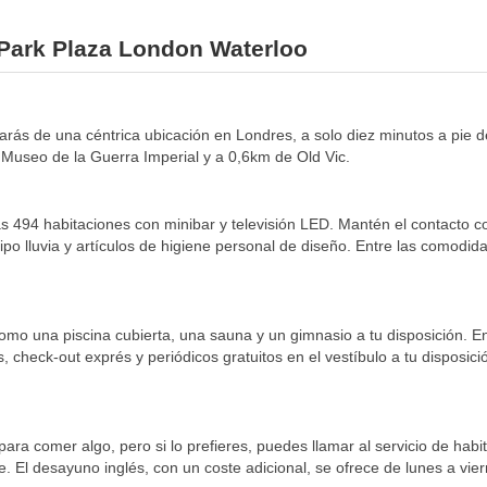
 Park Plaza London Waterloo
arás de una céntrica ubicación en Londres, a solo diez minutos a pie 
Museo de la Guerra Imperial y a 0,6km de Old Vic.
 494 habitaciones con minibar y televisión LED. Mantén el contacto con 
o lluvia y artículos de higiene personal de diseño. Entre las comodidad
 como una piscina cubierta, una sauna y un gimnasio a tu disposición. E
, check-out exprés y periódicos gratuitos en el vestíbulo a tu disposic
 para comer algo, pero si lo prefieres, puedes llamar al servicio de hab
. El desayuno inglés, con un coste adicional, se ofrece de lunes a vie