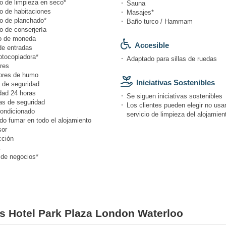
io de limpieza en seco*
Sauna
o de habitaciones
Masajes*
io de planchado*
Baño turco / Hammam
o de conserjería
o de moneda
Accesible
de entradas
otocopiadora*
Adaptado para sillas de ruedas
res
ores de humo
Iniciativas Sostenibles
 de seguridad
dad 24 horas
Se siguen iniciativas sostenibles
s de seguridad
Los clientes pueden elegir no usar
condicionado
servicio de limpieza del alojamien
do fumar en todo el alojamiento
or
cción
 de negocios*
es Hotel Park Plaza London Waterloo