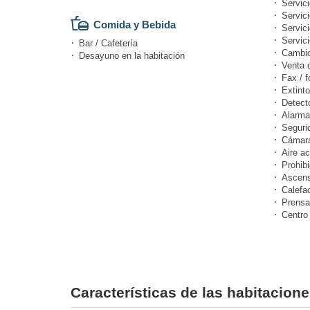
Servic
Servici
Comida y Bebida
Servic
Servici
Bar / Cafetería
Cambi
Desayuno en la habitación
Venta 
Fax / f
Extinto
Detect
Alarma
Seguri
Cámara
Aire a
Prohibi
Ascens
Calefa
Prensa
Centro
Características de las habitacion