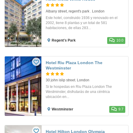
Albany street, regent's park . London
Este hotel, construido 1936 y renovado en el
2002, tiene 8 plantas y un total de 581
habitaciones, de ellas 283...
Regent's Park
10.0
Hotel Riu Plaza London The
Westminster
30 john islip street. London
Si te hospedas en Riu Plaza London The
Westminster, disfrutarás de una céntrica
ubicación en...
Westminster
9.7
Hotel Hilton London Olympia