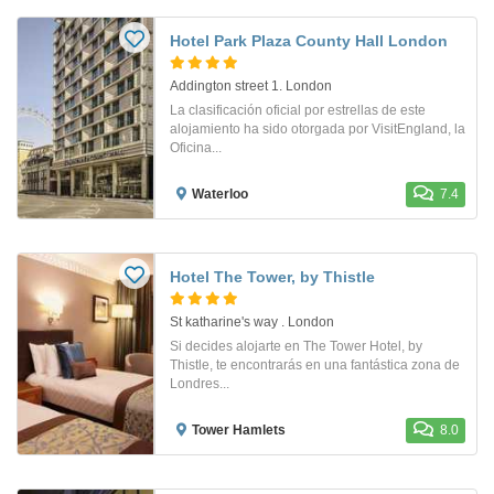
Hotel Park Plaza County Hall London
Addington street 1. London
La clasificación oficial por estrellas de este
alojamiento ha sido otorgada por VisitEngland, la
Oficina...
Waterloo
7.4
Hotel The Tower, by Thistle
St katharine's way . London
Si decides alojarte en The Tower Hotel, by
Thistle, te encontrarás en una fantástica zona de
Londres...
Tower Hamlets
8.0