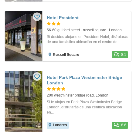
Hotel President
56-60 guilford street - russell square . London
Si decides alojarte en President Hotel, disfrutarás
de una fantástica ubicación en el centro de...
Russell Square
8.1
Hotel Park Plaza Westminster Bridge
London
200 westminster bridge road. London
Si te alojas en Park Plaza Westminster Bridge
London, disfrutarás de una céntrica ubicación
en...
Londres
8.6