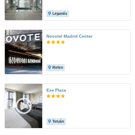
Leganés
9.2
Novotel Madrid Center
Retiro
9.1
Exe Plaza
Tetuán
8.0