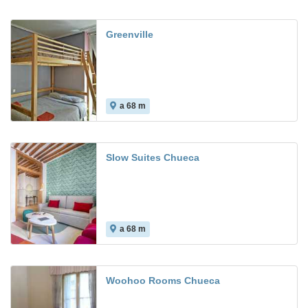
Greenville
a 68 m
Slow Suites Chueca
a 68 m
9.0
Woohoo Rooms Chueca