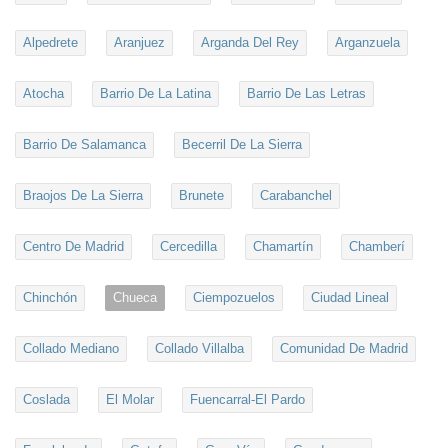
Alpedrete
Aranjuez
Arganda Del Rey
Arganzuela
Atocha
Barrio De La Latina
Barrio De Las Letras
Barrio De Salamanca
Becerril De La Sierra
Braojos De La Sierra
Brunete
Carabanchel
Centro De Madrid
Cercedilla
Chamartín
Chamberí
Chinchón
Chueca
Ciempozuelos
Ciudad Lineal
Collado Mediano
Collado Villalba
Comunidad De Madrid
Coslada
El Molar
Fuencarral-El Pardo