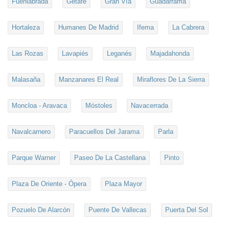
Fuenlabrada
Getafe
Gran Vía
Guadarrama
Hortaleza
Humanes De Madrid
Ifema
La Cabrera
Las Rozas
Lavapiés
Leganés
Majadahonda
Malasaña
Manzanares El Real
Miraflores De La Sierra
Moncloa - Aravaca
Móstoles
Navacerrada
Navalcarnero
Paracuellos Del Jarama
Parla
Parque Warner
Paseo De La Castellana
Pinto
Plaza De Oriente - Ópera
Plaza Mayor
Pozuelo De Alarcón
Puente De Vallecas
Puerta Del Sol