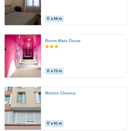
a 68 m
3.5
Room Mate Óscar
a 75 m
7.6
Motion Chueca
a 91 m
5.0