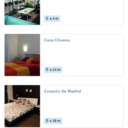
a 4 m
Casa Chueca
a 14 m
Corazón De Madrid
a 38 m
4.3