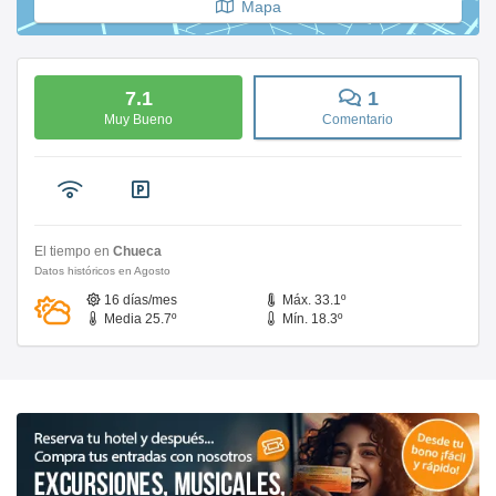
Mapa
7.1
1
Muy Bueno
Comentario
El tiempo en
Chueca
Datos históricos en Agosto
16 días/mes
Máx. 33.1º
Media 25.7º
Mín. 18.3º