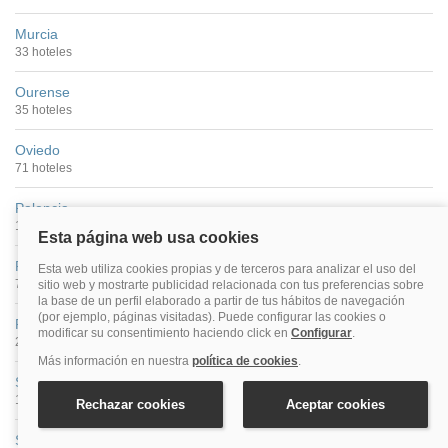
Murcia
33 hoteles
Ourense
35 hoteles
Oviedo
71 hoteles
Palencia
13 hoteles
Pamplona
73 hoteles
Pontevedra Ciudad
22 hoteles
Salamanca
100 hoteles
San Sebastián