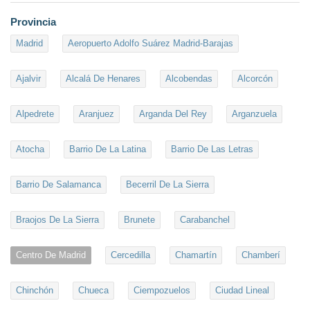
Provincia
Madrid
Aeropuerto Adolfo Suárez Madrid-Barajas
Ajalvir
Alcalá De Henares
Alcobendas
Alcorcón
Alpedrete
Aranjuez
Arganda Del Rey
Arganzuela
Atocha
Barrio De La Latina
Barrio De Las Letras
Barrio De Salamanca
Becerril De La Sierra
Braojos De La Sierra
Brunete
Carabanchel
Centro De Madrid
Cercedilla
Chamartín
Chamberí
Chinchón
Chueca
Ciempozuelos
Ciudad Lineal