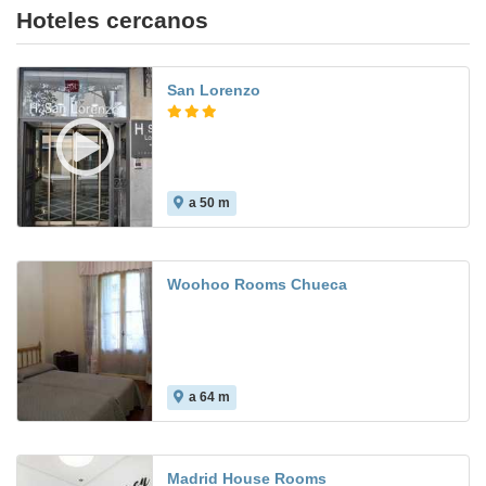
Hoteles cercanos
San Lorenzo
a 50 m
7.2
Woohoo Rooms Chueca
a 64 m
3.5
Madrid House Rooms