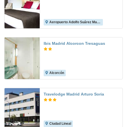
Aeropuerto Adolfo Suárez Madrid-Barajas
8.1
Ibis Madrid Alcorcon Tresaguas
Alcorcón
8.5
Travelodge Madrid Arturo Soria
Ciudad Lineal
8.0