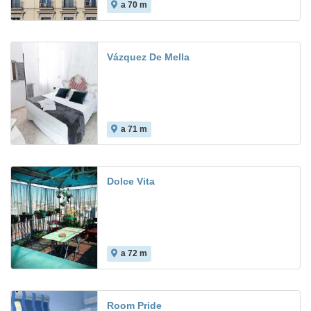
a 70 m
Vázquez De Mella
a 71 m
Dolce Vita
a 72 m
Room Pride