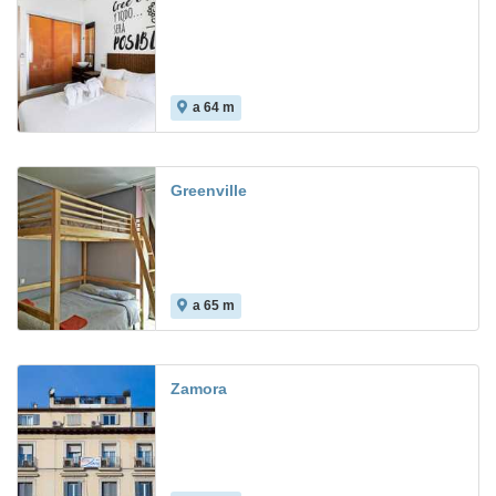
a 64 m
Greenville
a 65 m
Zamora