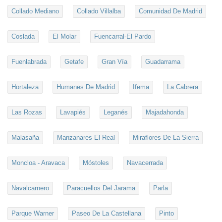
Collado Mediano
Collado Villalba
Comunidad De Madrid
Coslada
El Molar
Fuencarral-El Pardo
Fuenlabrada
Getafe
Gran Vía
Guadarrama
Hortaleza
Humanes De Madrid
Ifema
La Cabrera
Las Rozas
Lavapiés
Leganés
Majadahonda
Malasaña
Manzanares El Real
Miraflores De La Sierra
Moncloa - Aravaca
Móstoles
Navacerrada
Navalcarnero
Paracuellos Del Jarama
Parla
Parque Warner
Paseo De La Castellana
Pinto