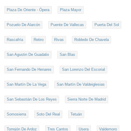
Plaza De Oriente - Ópera
Plaza Mayor
Pozuelo De Alarcón
Puente De Vallecas
Puerta Del Sol
Rascafría
Retiro
Rivas
Robledo De Chavela
San Agustin De Guadalix
San Blas
San Fernando De Henares
San Lorenzo Del Escorial
San Martín De La Vega
San Martín De Valdeiglesias
San Sebastián De Los Reyes
Sierra Norte De Madrid
Somosierra
Soto Del Real
Tetuán
Torrejón De Ardoz
Tres Cantos
Usera
Valdemoro