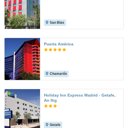
San Blas
8.6
Puerta América
Chamartín
8.7
Holiday Inn Express Madrid - Getafe,
An Ihg
Getafe
8.3