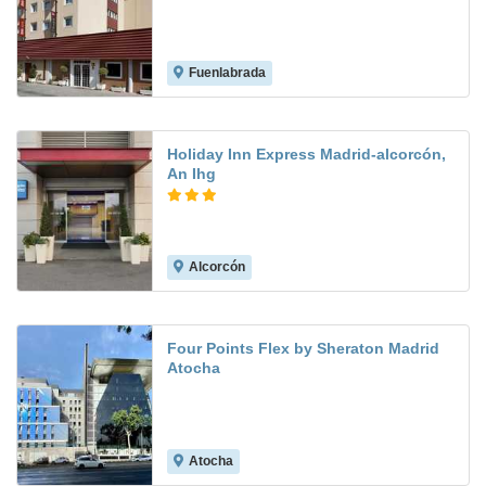
Fuenlabrada
8.3
Holiday Inn Express Madrid-alcorcón,
An Ihg
Alcorcón
8.0
Four Points Flex by Sheraton Madrid
Atocha
Atocha