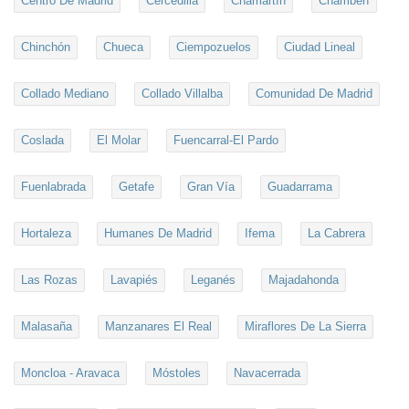
Centro De Madrid
Cercedilla
Chamartín
Chamberí
Chinchón
Chueca
Ciempozuelos
Ciudad Lineal
Collado Mediano
Collado Villalba
Comunidad De Madrid
Coslada
El Molar
Fuencarral-El Pardo
Fuenlabrada
Getafe
Gran Vía
Guadarrama
Hortaleza
Humanes De Madrid
Ifema
La Cabrera
Las Rozas
Lavapiés
Leganés
Majadahonda
Malasaña
Manzanares El Real
Miraflores De La Sierra
Moncloa - Aravaca
Móstoles
Navacerrada