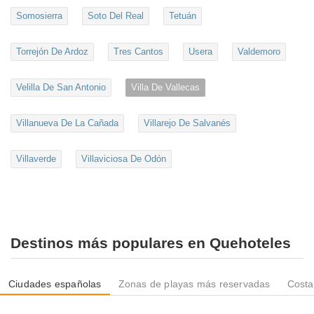
Somosierra
Soto Del Real
Tetuán
Torrejón De Ardoz
Tres Cantos
Usera
Valdemoro
Velilla De San Antonio
Villa De Vallecas
Villanueva De La Cañada
Villarejo De Salvanés
Villaverde
Villaviciosa De Odón
Destinos más populares en Quehoteles
Ciudades españolas
Zonas de playas más reservadas
Costa