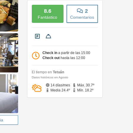
8.6
2
Fantástico
Comentarios
Check in
a partir de las 15:00
Check out
hasta las 12:00
El tiempo en
Tetuán
Datos históricos en Agosto
14 días/mes
Máx. 30.7º
Media 24.4º
Mín. 18.2º
ia