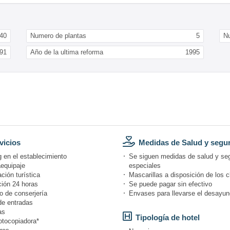
40
Numero de plantas
5
Nu
91
Año de la ultima reforma
1995
vicios
Medidas de Salud y segu
 en el establecimiento
Se siguen medidas de salud y se
equipaje
especiales
ción turística
Mascarillas a disposición de los c
ión 24 horas
Se puede pagar sin efectivo
o de conserjería
Envases para llevarse el desayun
de entradas
as
Tipología de hotel
otocopiadora*