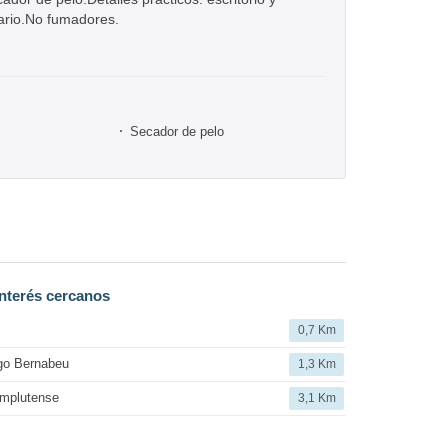
iario.No fumadores.
Secador de pelo
nterés cercanos
0,7 Km
go Bernabeu
1,3 Km
omplutense
3,1 Km