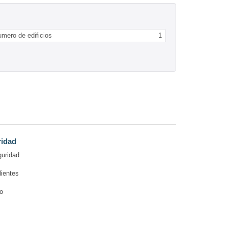
mero de edificios
1
ridad
guridad
lientes
o