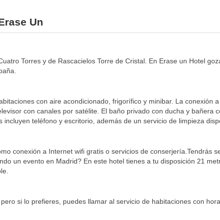
 Erase Un
uatro Torres y de Rascacielos Torre de Cristal. En Erase un Hotel goz
paña.
itaciones con aire acondicionado, frigorífico y minibar. La conexión a 
elevisor con canales por satélite. El baño privado con ducha y bañera 
incluyen teléfono y escritorio, además de un servicio de limpieza dispo
mo conexión a Internet wifi gratis o servicios de conserjería.Tendrás s
ando un evento en Madrid? En este hotel tienes a tu disposición 21 me
le.
pero si lo prefieres, puedes llamar al servicio de habitaciones con horar