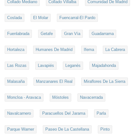
Collado Mediano
Collado Villalba
Comunidad De Madrid
Coslada
El Molar
Fuencarral-El Pardo
Fuenlabrada
Getafe
Gran Vía
Guadarrama
Hortaleza
Humanes De Madrid
Ifema
La Cabrera
Las Rozas
Lavapiés
Leganés
Majadahonda
Malasaña
Manzanares El Real
Miraflores De La Sierra
Moncloa - Aravaca
Móstoles
Navacerrada
Navalcarnero
Paracuellos Del Jarama
Parla
Parque Warner
Paseo De La Castellana
Pinto