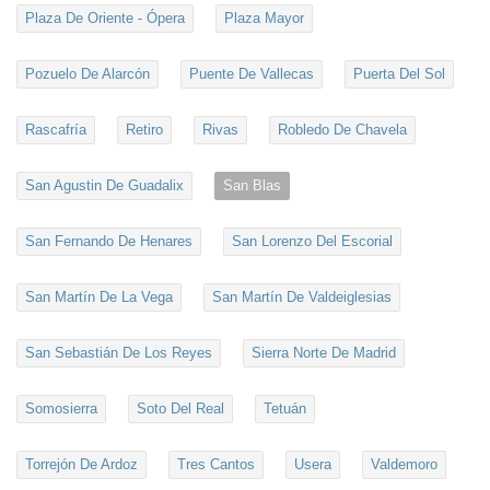
Plaza De Oriente - Ópera
Plaza Mayor
Pozuelo De Alarcón
Puente De Vallecas
Puerta Del Sol
Rascafría
Retiro
Rivas
Robledo De Chavela
San Agustin De Guadalix
San Blas
San Fernando De Henares
San Lorenzo Del Escorial
San Martín De La Vega
San Martín De Valdeiglesias
San Sebastián De Los Reyes
Sierra Norte De Madrid
Somosierra
Soto Del Real
Tetuán
Torrejón De Ardoz
Tres Cantos
Usera
Valdemoro