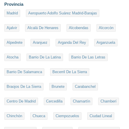
Provincia
Madrid
Aeropuerto Adolfo Suárez Madrid-Barajas
Ajalvir
Alcalá De Henares
Alcobendas
Alcorcón
Alpedrete
Aranjuez
Arganda Del Rey
Arganzuela
Atocha
Barrio De La Latina
Barrio De Las Letras
Barrio De Salamanca
Becerril De La Sierra
Braojos De La Sierra
Brunete
Carabanchel
Centro De Madrid
Cercedilla
Chamartín
Chamberí
Chinchón
Chueca
Ciempozuelos
Ciudad Lineal