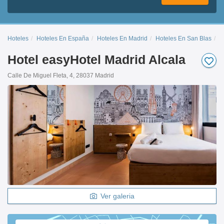
Hoteles
Hoteles En España
Hoteles En Madrid
Hoteles En San Blas
H
Hotel easyHotel Madrid Alcala
Calle De Miguel Fleta, 4, 28037 Madrid
Ver galeria