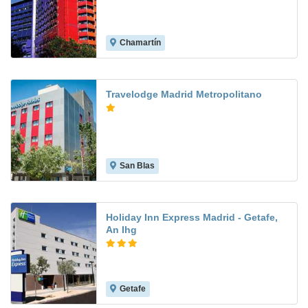
Chamartín
8.7
Travelodge Madrid Metropolitano
San Blas
8.6
Holiday Inn Express Madrid - Getafe,
An Ihg
Getafe
8.3