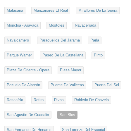
Malasaña
Manzanares El Real
Miraflores De La Sierra
Moncloa - Aravaca
Móstoles
Navacerrada
Navalcarnero
Paracuellos Del Jarama
Parla
Parque Warner
Paseo De La Castellana
Pinto
Plaza De Oriente - Ópera
Plaza Mayor
Pozuelo De Alarcón
Puente De Vallecas
Puerta Del Sol
Rascafría
Retiro
Rivas
Robledo De Chavela
San Agustin De Guadalix
San Blas
San Fernando De Henares
San Lorenzo Del Escorial