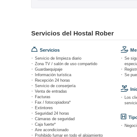
Servicios del Hostal Rober
Servicios
Med
Servicio de limpieza diario
Se sig
Zona TV / salón de uso compartido
especi
Guardaequipaje
Registr
Información turística
Se pue
Recepción 24 horas
Servicio de conserjería
Ini
Venta de entradas
Facturas
Los cli
Fax / fotocopiadora*
servici
Extintores
Seguridad 24 horas
Tipo
Cámaras de seguridad
Caja fuerte*
Negoci
Aire acondicionado
Prohibido fumar en todo el alojamiento