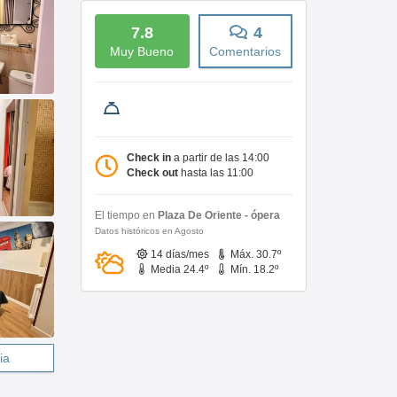
7.8
4
Muy Bueno
Comentarios
Check in
a partir de las 14:00
Check out
hasta las 11:00
El tiempo en
Plaza De Oriente - ópera
Datos históricos en Agosto
14 días/mes
Máx. 30.7º
Media 24.4º
Mín. 18.2º
ia