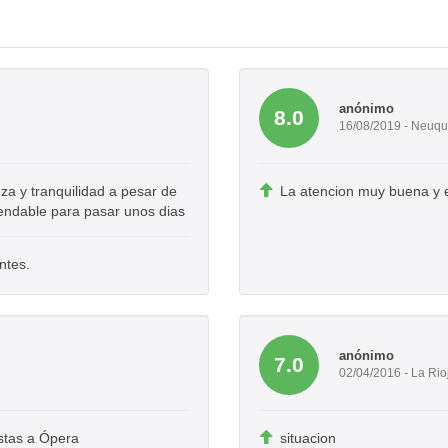
anónimo
8.0
16/08/2019 - Neuq
eza y tranquilidad a pesar de
La atencion muy buena y e
endable para pasar unos dias
ntes.
anónimo
7.0
02/04/2016 - La Rio
istas a Ópera
situacion