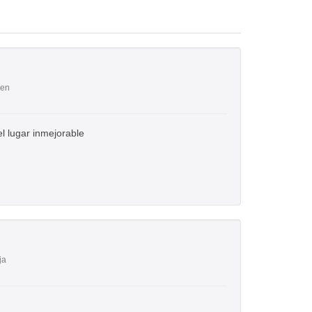
uen
l lugar inmejorable
ja