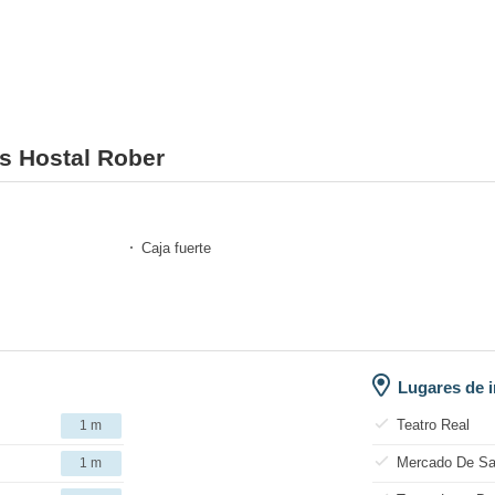
es Hostal Rober
Caja fuerte
Lugares de i
Teatro Real
1 m
Mercado De Sa
1 m