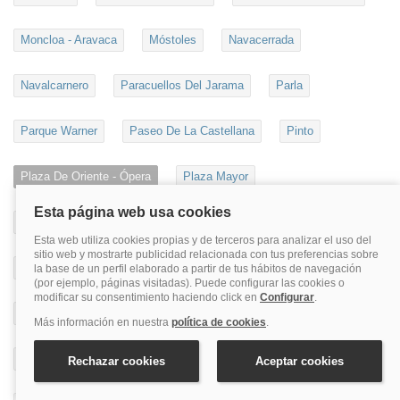
Moncloa - Aravaca
Móstoles
Navacerrada
Navalcarnero
Paracuellos Del Jarama
Parla
Parque Warner
Paseo De La Castellana
Pinto
Plaza De Oriente - Ópera
Plaza Mayor
Pozuelo De Alarcón
Puente De Vallecas
Puerta Del Sol
Rascafría
Retiro
Rivas
Robledo De Chavela
San Agustin De Guadalix
San Blas
San Fernando De Henares
San Lorenzo Del Escorial