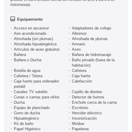
hidromasaje.
Equipamiento
Acceso en ascensor
Adaptadores de voltaje
Aire acondicionado
Albornoz
Almohada (sin plumas)
Almohada de plumas
Almohada hipoalergénica
Armario
Artículos de aseo gratuitos
Aseo
Bañera
Bañera de hidromasaje
Bañera o Ducha
Baño privado (fuera de la
habitación)
Botella de agua
Cafetera
Cafetera / Tetera
Caja fuerte
Caja fuerte para ordenador
Calefacción
portátil
Canales TV satelite
Cepillo de dientes
Cunas o camas para niños
Detector de humos
Ducha
Enchufe cerca de la cama
Equipo de planchado
Escritorio
Gorro de ducha
Hervidor eléctrico
Hipoalergénico
Insonorización
Kit de baño
Minibar
Papel Higiénico
Papeleras