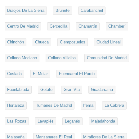
Braojos De La Sierra
Brunete
Carabanchel
Centro De Madrid
Cercedilla
Chamartín
Chamberí
Chinchón
Chueca
Ciempozuelos
Ciudad Lineal
Collado Mediano
Collado Villalba
Comunidad De Madrid
Coslada
El Molar
Fuencarral-El Pardo
Fuenlabrada
Getafe
Gran Vía
Guadarrama
Hortaleza
Humanes De Madrid
Ifema
La Cabrera
Las Rozas
Lavapiés
Leganés
Majadahonda
Malasaña
Manzanares El Real
Miraflores De La Sierra