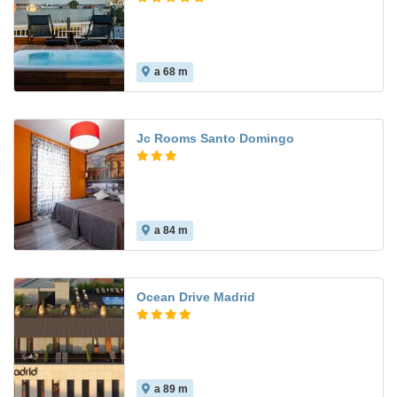
a 68 m
Jc Rooms Santo Domingo
a 84 m
8.8
Ocean Drive Madrid
a 89 m