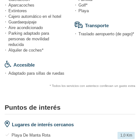
Aparcacoches
Golf*
Extintores
Playa
Cajero automático en el hotel
Guardaequipaje
Transporte
Aire acondicionado
Parking adaptado para
Traslado aeropuerto (de pago)*
personas de movilidad
reducida
Alquiler de coches*
Accesible
Adaptado para sillas de ruedas
* Todos los servicios con asterisco conllevan un gasto extra
Puntos de interés
Lugares de interés cercanos
Playa De Manta Rota
1,0 Km