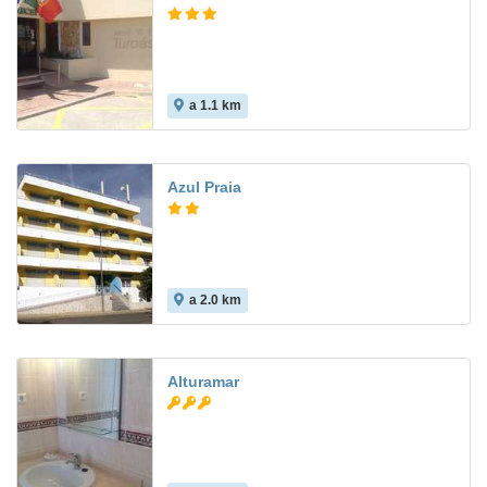
a 1.1 km
8.7
Azul Praia
a 2.0 km
Alturamar