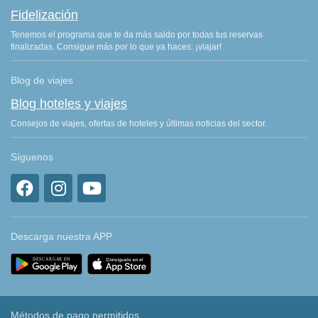
Fidelización
Tenemos el programa que te da más saldo por todas tus reservas
finalizadas. Consigue más por lo que ya haces: ¡viajar!
Blog de viajes
Blog hoteles y viajes
Consejos de viajes, ofertas de hoteles y últimas noticias del sector.
Síguenos
Descarga nuestra APP
Métodos de pago permitidos