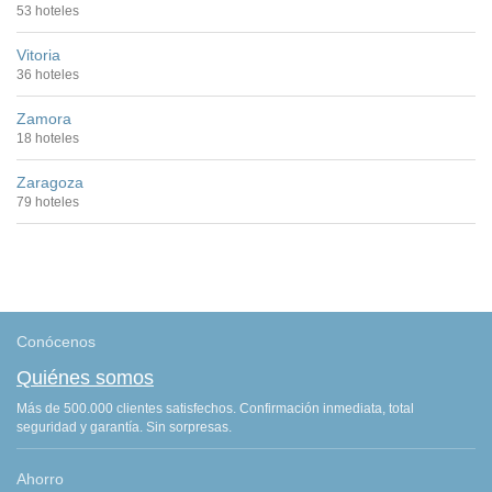
53 hoteles
Vitoria
36 hoteles
Zamora
18 hoteles
Zaragoza
79 hoteles
Conócenos
Quiénes somos
Más de 500.000 clientes satisfechos. Confirmación inmediata, total
seguridad y garantía. Sin sorpresas.
Ahorro