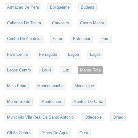
Armacao De Pera
Boliqueime
Budens
Cabanas De Tavira
Carvoeiro
Castro Marim
Centro De Albufeira
Estoi
Estombar
Faro
Faro Centro
Ferragudo
Lagoa
Lagos
Lagos Centro
Loulé
Luz
Manta Rota
Meia Praia
Moncarapacho
Monchique
Monte Gordo
Montechoro
Montes De Cima
Municipio Vila Real De Santo Antonio
Odeceixe
Olhao
Olhão Centro
Olhos De Agua
Oura