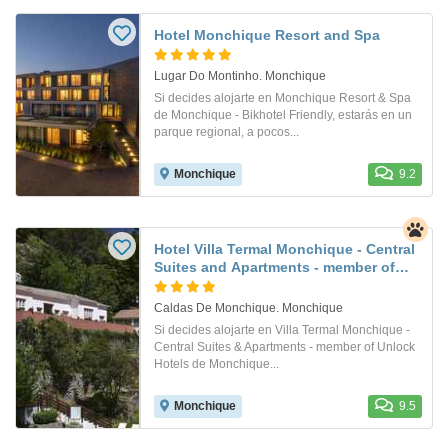
Hotel Monchique Resort and Spa
Lugar Do Montinho. Monchique
Si decides alojarte en Monchique Resort & Spa
de Monchique - Bikhotel Friendly, estarás en un
parque regional, a pocos...
Monchique
9.2
Hotel Villa Termal Monchique - Central
Suites and Apartments - member of
Unlock Hotels
Caldas De Monchique. Monchique
Si decides alojarte en Villa Termal Monchique -
Central Suites & Apartments - member of Unlock
Hotels de Monchique...
Monchique
9.5