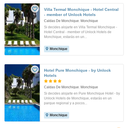
Villa Termal Monchique - Hotel Central
- member of Unlock Hotels
Caldas De Monchique. Monchique
Si decides alojarte en Villa Termal Monchique -
Hotel Central - member of Unlock Hotels de
Monchique, estarás en un...
Monchique
Hotel Pure Monchique - by Unlock
Hotels
Caldas De Monchique. Monchique
Si decides alojarte en Pure Monchique Hotel - by
Unlock Hotels de Monchique, estarás en un
parque regional y a pocos...
Monchique