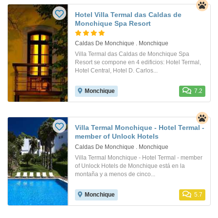
Hotel Villa Termal das Caldas de
Monchique Spa Resort
Caldas De Monchique . Monchique
Villa Termal das Caldas de Monchique Spa
Resort se compone en 4 edificios: Hotel Termal,
Hotel Central, Hotel D. Carlos...
Monchique
7.2
Villa Termal Monchique - Hotel Termal -
member of Unlock Hotels
Caldas De Monchique . Monchique
Villa Termal Monchique - Hotel Termal - member
of Unlock Hotels de Monchique está en la
montaña y a menos de cinco...
Monchique
5.7