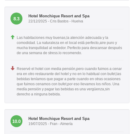
Hotel Monchique Resort and Spa
8.3
22/12/2025 - Cris Bastos - Huelva
Las habitaciones muy buenas,la atención adecuada y la
comodidad. La naturaleza en el local está perfecto,aire puro y
mucha tranquilidad al rededor. Perfecto para descansar después
de una semana de stress.lo recomendo.
Reservé el hotel con media pensión,pero cuando fuimos a cenar
era en otro restaurante del hotel y no en lo habitual con bufet,las
bebidas teníamos que pagar a parte cuando en otras ocasiones
que fuimos cenamos con bufet,por eso llevamos los niños. Una
medía pensión y pagar las bebidas es una vergüenza,sin
derecho a ninguna bebida.
Hotel Monchique Resort and Spa
10.0
19/07/2025 - Fran - Almería