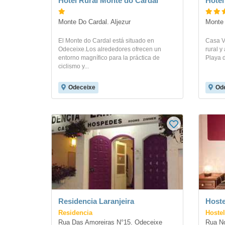
Hotel Rural Monte do Cardal
Hotel
Monte Do Cardal. Aljezur
Monte
El Monte do Cardal está situado en
Casa Vi
Odeceixe.Los alrededores ofrecen un
rural 
entorno magnífico para la práctica de
Playa d
ciclismo y...
Odeceixe
Od
Residencia Laranjeira
Hoste
Residencia
Hostel
Rua Das Amoreiras N°15. Odeceixe
Rua No