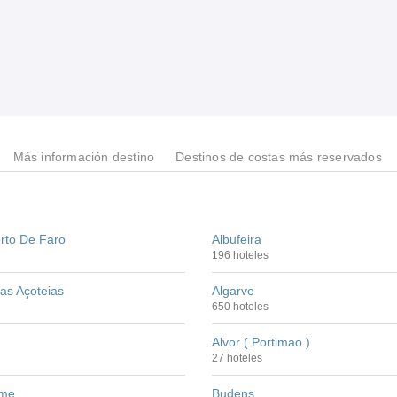
Más información destino
Destinos de costas más reservados
rto De Faro
Albufeira
196 hoteles
as Açoteias
Algarve
650 hoteles
Alvor ( Portimao )
27 hoteles
ime
Budens