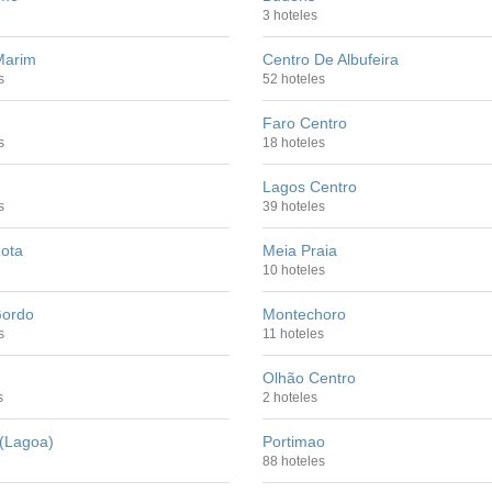
3 hoteles
Marim
Centro De Albufeira
s
52 hoteles
Faro Centro
s
18 hoteles
Lagos Centro
s
39 hoteles
ota
Meia Praia
10 hoteles
ordo
Montechoro
s
11 hoteles
Olhão Centro
s
2 hoteles
 (Lagoa)
Portimao
88 hoteles