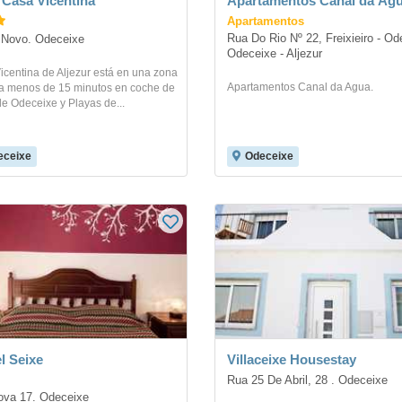
 Casa Vicentina
Apartamentos Canal da Ag
Apartamentos
Rua Do Rio Nº 22, Freixieiro - Ode
 Novo. Odeceixe
Odeceixe - Aljezur
centina de Aljezur está en una zona
Apartamentos Canal da Agua.
y a menos de 15 minutos en coche de
e Odeceixe y Playas de...
eceixe
Odeceixe
l Seixe
Villaceixe Housestay
Rua 25 De Abril, 28 . Odeceixe
va 17. Odeceixe