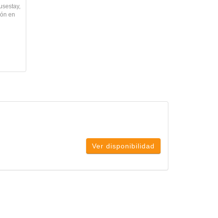
usestay,
ión en
Ver disponibilidad