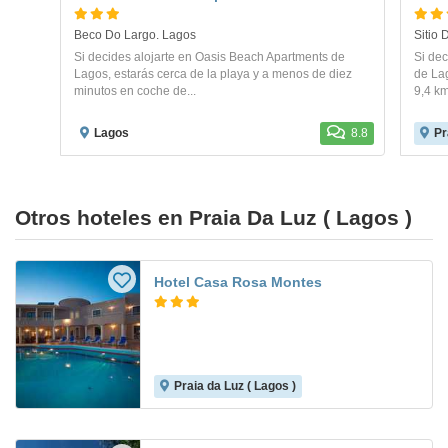
Beco Do Largo. Lagos
Si decides alojarte en Oasis Beach Apartments de
Si dec
Lagos, estarás cerca de la playa y a menos de diez
de La
minutos en coche de...
9,4 km
Lagos
8.8
Pr
Otros hoteles en Praia Da Luz ( Lagos )
Hotel Casa Rosa Montes
Praia da Luz ( Lagos )