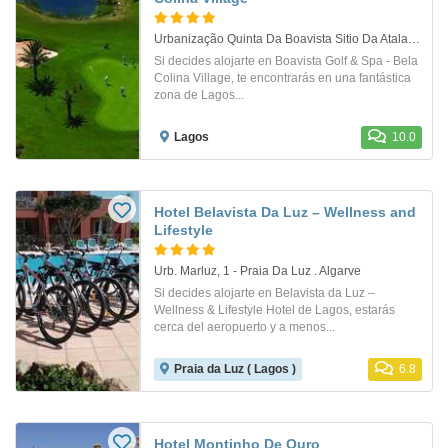
Urbanização Quinta Da Boavista Sitio Da Atalaia. Lagos
Si decides alojarte en Boavista Golf & Spa - Bela
Colina Village, te encontrarás en una fantástica
zona de Lagos...
Lagos
10.0
Hotel Belavista Da Luz – Wellness and
Lifestyle
Urb. Marluz, 1 - Praia Da Luz . Algarve
Si decides alojarte en Belavista da Luz –
Wellness & Lifestyle Hotel de Lagos, estarás
cerca del aeropuerto y a menos...
Praia da Luz ( Lagos )
6.8
Hotel Montinho De Ouro