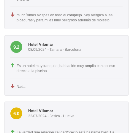
muchísimas avispas en todo el complejo. Soy alérgica a las
picaduras y para mi es muy peligroso además de molesto
Hotel Vilamar
9.2
08/09/2024 - Tamara - Barcelona
Es un hotel muy tranquilo, habitación muy amplia con acceso
directo a la piscina.
Nada
Hotel Vilamar
6.0
22/07/2024 - Jesica - Huelva
La verdad que relación calidad/precio está bastante bien. La