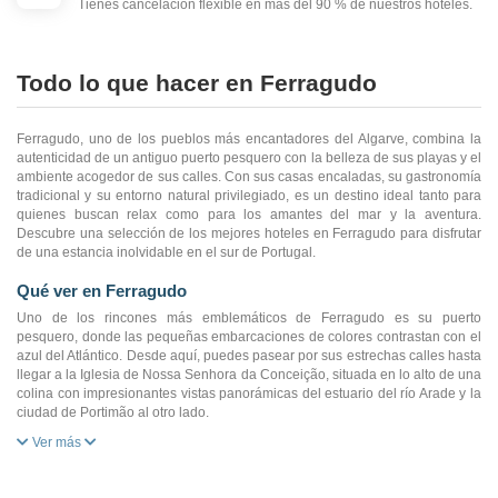
Tienes cancelación flexible en más del 90 % de nuestros hoteles.
Todo lo que hacer en Ferragudo
Ferragudo, uno de los pueblos más encantadores del Algarve, combina la
autenticidad de un antiguo puerto pesquero con la belleza de sus playas y el
ambiente acogedor de sus calles. Con sus casas encaladas, su gastronomía
tradicional y su entorno natural privilegiado, es un destino ideal tanto para
quienes buscan relax como para los amantes del mar y la aventura.
Descubre una selección de los mejores hoteles en Ferragudo para disfrutar
de una estancia inolvidable en el sur de Portugal.
Qué ver en Ferragudo
Uno de los rincones más emblemáticos de Ferragudo es su puerto
pesquero, donde las pequeñas embarcaciones de colores contrastan con el
azul del Atlántico. Desde aquí, puedes pasear por sus estrechas calles hasta
llegar a la Iglesia de Nossa Senhora da Conceição, situada en lo alto de una
colina con impresionantes vistas panorámicas del estuario del río Arade y la
ciudad de Portimão al otro lado.
Ver más