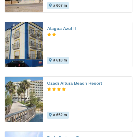
a 607 m
8.0
Alagoa Azul II
a 610 m
Ozadi Altura Beach Resort
a 652 m
8.1