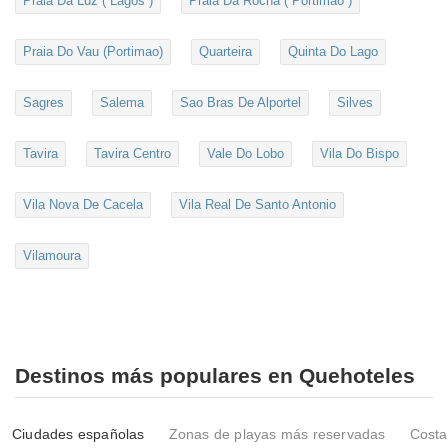
Praia Da Luz ( Lagos )
Praia Da Rocha ( Portimao )
Praia Do Vau (Portimao)
Quarteira
Quinta Do Lago
Sagres
Salema
Sao Bras De Alportel
Silves
Tavira
Tavira Centro
Vale Do Lobo
Vila Do Bispo
Vila Nova De Cacela
Vila Real De Santo Antonio
Vilamoura
Destinos más populares en Quehoteles
Ciudades españolas
Zonas de playas más reservadas
Costa