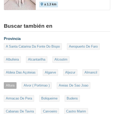
a 1.3 km
Buscar también en
Provincia
A Santa Catarina Da Fonte Do Bispo
Aeropuerto De Faro
Albufeira
Alcantarilha
Alcoutim
Aldeia Das Açoteias
Algarve
Aljezur
Almancil
Altura
Alvor ( Portimao )
Areias De Sao Joao
Armacao De Pera
Boliqueime
Budens
Cabanas De Tavira
Carvoeiro
Castro Marim