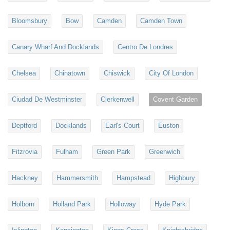
Bloomsbury
Bow
Camden
Camden Town
Canary Wharf And Docklands
Centro De Londres
Chelsea
Chinatown
Chiswick
City Of London
Ciudad De Westminster
Clerkenwell
Covent Garden
Deptford
Docklands
Earl's Court
Euston
Fitzrovia
Fulham
Green Park
Greenwich
Hackney
Hammersmith
Hampstead
Highbury
Holborn
Holland Park
Holloway
Hyde Park