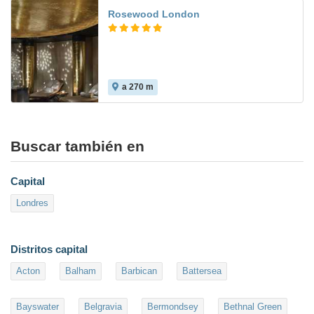
Rosewood London
a 270 m
Buscar también en
Capital
Londres
Distritos capital
Acton
Balham
Barbican
Battersea
Bayswater
Belgravia
Bermondsey
Bethnal Green