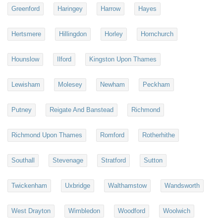
Greenford
Haringey
Harrow
Hayes
Hertsmere
Hillingdon
Horley
Hornchurch
Hounslow
Ilford
Kingston Upon Thames
Lewisham
Molesey
Newham
Peckham
Putney
Reigate And Banstead
Richmond
Richmond Upon Thames
Romford
Rotherhithe
Southall
Stevenage
Stratford
Sutton
Twickenham
Uxbridge
Walthamstow
Wandsworth
West Drayton
Wimbledon
Woodford
Woolwich