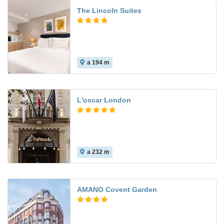
The Lincoln Suites
a 194 m
L'oscar London
a 232 m
AMANO Covent Garden