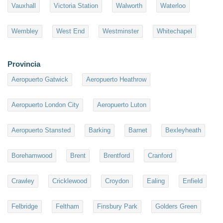
Vauxhall
Victoria Station
Walworth
Waterloo
Wembley
West End
Westminster
Whitechapel
Provincia
Aeropuerto Gatwick
Aeropuerto Heathrow
Aeropuerto London City
Aeropuerto Luton
Aeropuerto Stansted
Barking
Barnet
Bexleyheath
Borehamwood
Brent
Brentford
Cranford
Crawley
Cricklewood
Croydon
Ealing
Enfield
Felbridge
Feltham
Finsbury Park
Golders Green