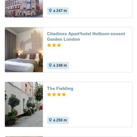
a 247 m
Citadines Apart'hotel Holborn-covent
Garden London
a 248 m
The Fielding
a 250 m