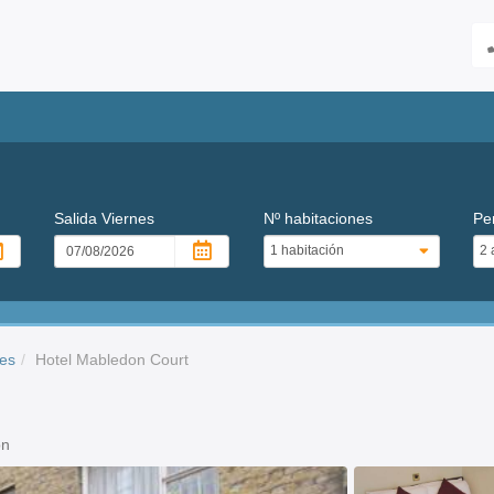
Salida
Viernes
Nº habitaciones
Pe
res
Hotel Mabledon Court
on