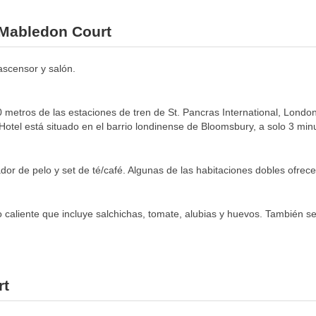
l Mabledon Court
ascensor y salón.
metros de las estaciones de tren de St. Pancras International, London
otel está situado en el barrio londinense de Bloomsbury, a solo 3 minut
or de pelo y set de té/café. Algunas de las habitaciones dobles ofrecen 
caliente que incluye salchichas, tomate, alubias y huevos. También s
rt