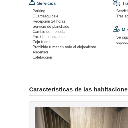
Servicios
Tr
Parking
Servici
Guardaequipaje
Trasla
Recepción 24 horas
Servicio de planchado
Med
Cambio de moneda
Fax / fotocopiadora
Se sig
Caja fuerte
especi
Prohibido fumar en todo el alojamiento
Ascensor
Calefacción
Características de las habitacion