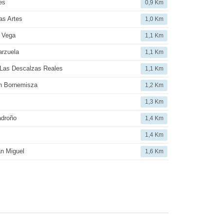
es
0,9 Km
as Artes
1,0 Km
 Vega
1,1 Km
arzuela
1,1 Km
 Las Descalzas Reales
1,1 Km
n Bornemisza
1,2 Km
1,3 Km
adroño
1,4 Km
1,4 Km
n Miguel
1,6 Km