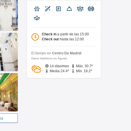
Check in
a partir de las 15:00
Check out
hasta las 12:00
El tiempo en
Centro De Madrid
Datos históricos en Agosto
14 días/mes
Máx. 30.7º
Media 24.4º
Mín. 18.2º
ia