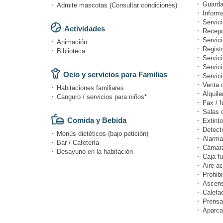
Guarda
Admite mascotas (Consultar condiciones)
Informa
Servici
Actividades
Recepc
Servic
Animación
Registr
Biblioteca
Servici
Servic
Ocio y servicios para Familias
Servici
Venta 
Habitaciones familiares
Alquile
Canguro / servicios para niños*
Fax / f
Salas 
Comida y Bebida
Extinto
Detect
Menús dietéticos (bajo petición)
Alarma
Bar / Cafetería
Cámara
Desayuno en la habitación
Caja fu
Aire a
Prohibi
Ascens
Calefa
Prensa
Aparca