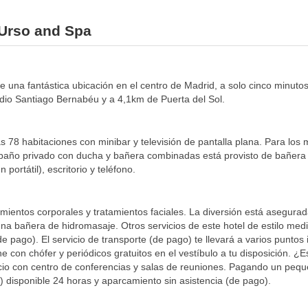
 Urso and Spa
de una fantástica ubicación en el centro de Madrid, a solo cinco minu
adio Santiago Bernabéu y a 4,1km de Puerta del Sol.
s 78 habitaciones con minibar y televisión de pantalla plana. Para los
 El baño privado con ducha y bañera combinadas está provisto de bañera 
portátil), escritorio y teléfono.
mientos corporales y tratamientos faciales. La diversión está asegura
una bañera de hidromasaje. Otros servicios de este hotel de estilo medit
 (de pago). El servicio de transporte (de pago) te llevará a varios punt
che con chófer y periódicos gratuitos en el vestíbulo a tu disposición.
acio con centro de conferencias y salas de reuniones. Pagando un pe
a) disponible 24 horas y aparcamiento sin asistencia (de pago).