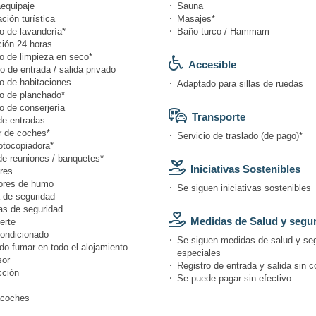
equipaje
Sauna
ción turística
Masajes*
o de lavandería*
Baño turco / Hammam
ión 24 horas
io de limpieza en seco*
Accesible
o de entrada / salida privado
o de habitaciones
Adaptado para sillas de ruedas
io de planchado*
o de conserjería
Transporte
de entradas
r de coches*
Servicio de traslado (de pago)*
otocopiadora*
de reuniones / banquetes*
Iniciativas Sostenibles
res
ores de humo
Se siguen iniciativas sostenibles
 de seguridad
s de seguridad
Medidas de Salud y segu
erte
condicionado
Se siguen medidas de salud y se
do fumar en todo el alojamiento
especiales
or
Registro de entrada y salida sin c
cción
Se puede pagar sin efectivo
coches