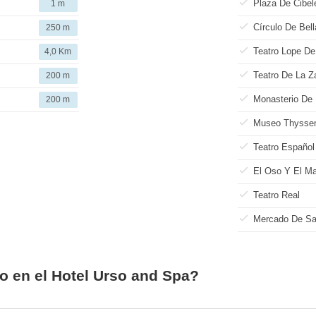
Plaza De Cibel
1 m
Círculo De Bell
250 m
Teatro Lope De
4,0 Km
Teatro De La Z
200 m
Monasterio De
200 m
Museo Thysse
Teatro Español
El Oso Y El M
Teatro Real
Mercado De Sa
o en el Hotel Urso and Spa?