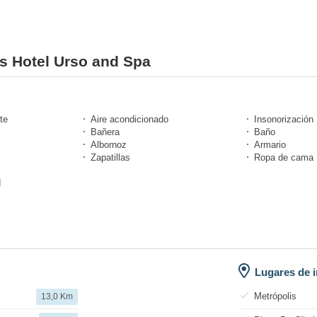
es Hotel Urso and Spa
te
Aire acondicionado
Insonorización
Bañera
Baño
Albornoz
Armario
Zapatillas
Ropa de cama
d
Lugares de i
Metrópolis
13,0 Km