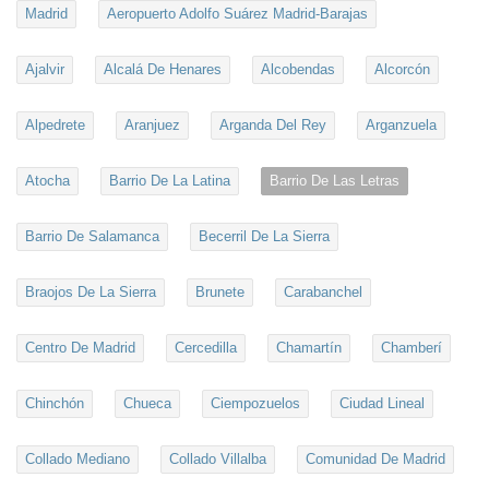
Madrid
Aeropuerto Adolfo Suárez Madrid-Barajas
Ajalvir
Alcalá De Henares
Alcobendas
Alcorcón
Alpedrete
Aranjuez
Arganda Del Rey
Arganzuela
Atocha
Barrio De La Latina
Barrio De Las Letras
Barrio De Salamanca
Becerril De La Sierra
Braojos De La Sierra
Brunete
Carabanchel
Centro De Madrid
Cercedilla
Chamartín
Chamberí
Chinchón
Chueca
Ciempozuelos
Ciudad Lineal
Collado Mediano
Collado Villalba
Comunidad De Madrid