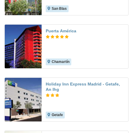
San Blas
8.6
Puerta América
Chamartín
8.7
Holiday Inn Express Madrid - Getafe,
An Ihg
Getafe
8.3