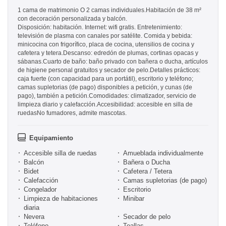
1 cama de matrimonio O 2 camas individuales.Habitación de 38 m²
con decoración personalizada y balcón.
Disposición: habitación. Internet: wifi gratis. Entretenimiento:
televisión de plasma con canales por satélite. Comida y bebida:
minicocina con frigorífico, placa de cocina, utensilios de cocina y
cafetera y tetera.Descanso: edredón de plumas, cortinas opacas y
sábanas.Cuarto de baño: baño privado con bañera o ducha, artículos
de higiene personal gratuitos y secador de pelo.Detalles prácticos:
caja fuerte (con capacidad para un portátil), escritorio y teléfono;
camas supletorias (de pago) disponibles a petición, y cunas (de
pago), también a petición.Comodidades: climatizador, servicio de
limpieza diario y calefacción.Accesibilidad: accesible en silla de
ruedasNo fumadores, admite mascotas.
Equipamiento
Accesible silla de ruedas
Amueblada individualmente
Balcón
Bañera o Ducha
Bidet
Cafetera / Tetera
Calefacción
Camas supletorias (de pago)
Congelador
Escritorio
Limpieza de habitaciones
Minibar
diaria
Nevera
Secador de pelo
Teléfono
Toallas