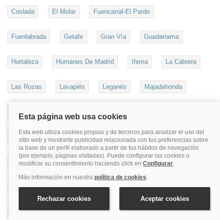
Coslada
El Molar
Fuencarral-El Pardo
Fuenlabrada
Getafe
Gran Vía
Guadarrama
Hortaleza
Humanes De Madrid
Ifema
La Cabrera
Las Rozas
Lavapiés
Leganés
Majadahonda
Malasaña
Manzanares El Real
Miraflores De La Sierra
Moncloa - Aravaca
Móstoles
Navacerrada
Navalcarnero
Paracuellos Del Jarama
Parla
Parque Warner
Paseo De La Castellana
Pinto
Plaza De Oriente - Ópera
Plaza Mayor