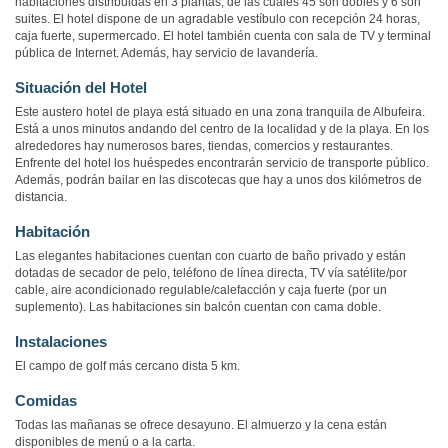
habitaciones distribuidas en 3 plantas, de las cuales 45 son dobles y 6 son
suites. El hotel dispone de un agradable vestíbulo con recepción 24 horas,
caja fuerte, supermercado. El hotel también cuenta con sala de TV y terminal
pública de Internet. Además, hay servicio de lavandería.
Situación del Hotel
Este austero hotel de playa está situado en una zona tranquila de Albufeira.
Está a unos minutos andando del centro de la localidad y de la playa. En los
alrededores hay numerosos bares, tiendas, comercios y restaurantes.
Enfrente del hotel los huéspedes encontrarán servicio de transporte público.
Además, podrán bailar en las discotecas que hay a unos dos kilómetros de
distancia.
Habitación
Las elegantes habitaciones cuentan con cuarto de baño privado y están
dotadas de secador de pelo, teléfono de línea directa, TV vía satélite/por
cable, aire acondicionado regulable/calefacción y caja fuerte (por un
suplemento). Las habitaciones sin balcón cuentan con cama doble.
Instalaciones
El campo de golf más cercano dista 5 km.
Comidas
Todas las mañanas se ofrece desayuno. El almuerzo y la cena están
disponibles de menú o a la carta.