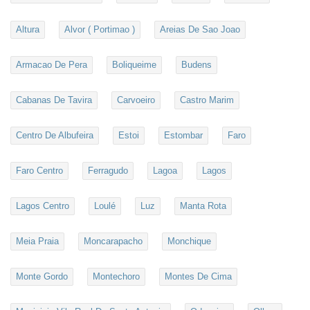
Altura
Alvor ( Portimao )
Areias De Sao Joao
Armacao De Pera
Boliqueime
Budens
Cabanas De Tavira
Carvoeiro
Castro Marim
Centro De Albufeira
Estoi
Estombar
Faro
Faro Centro
Ferragudo
Lagoa
Lagos
Lagos Centro
Loulé
Luz
Manta Rota
Meia Praia
Moncarapacho
Monchique
Monte Gordo
Montechoro
Montes De Cima