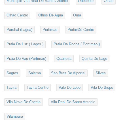
Municipio Vila Real De Santo Antonio
Odeceixe
Olhao
Olhão Centro
Olhos De Agua
Oura
Parchal (Lagoa)
Portimao
Portimão Centro
Praia Da Luz ( Lagos )
Praia Da Rocha ( Portimao )
Praia Do Vau (Portimao)
Quarteira
Quinta Do Lago
Sagres
Salema
Sao Bras De Alportel
Silves
Tavira
Tavira Centro
Vale Do Lobo
Vila Do Bispo
Vila Nova De Cacela
Vila Real De Santo Antonio
Vilamoura