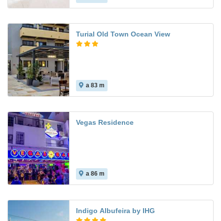
Turial Old Town Ocean View
a 83 m
4.3
Vegas Residence
a 86 m
Indigo Albufeira by IHG