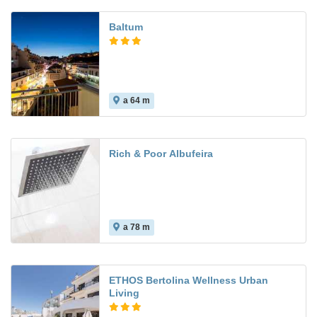
Baltum
a 64 m
Rich & Poor Albufeira
a 78 m
ETHOS Bertolina Wellness Urban
Living