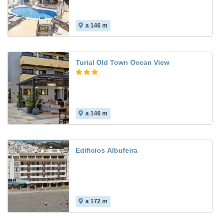
a 146 m
Turial Old Town Ocean View
a 146 m
4.3
Edificios Albufeira
a 172 m