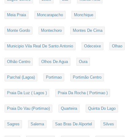
Meia Praia
Moncarapacho
Monchique
Monte Gordo
Montechoro
Montes De Cima
Municipio Vila Real De Santo Antonio
Odeceixe
Olhao
Olhão Centro
Olhos De Agua
Oura
Parchal (Lagoa)
Portimao
Portimão Centro
Praia Da Luz ( Lagos )
Praia Da Rocha ( Portimao )
Praia Do Vau (Portimao)
Quarteira
Quinta Do Lago
Sagres
Salema
Sao Bras De Alportel
Silves