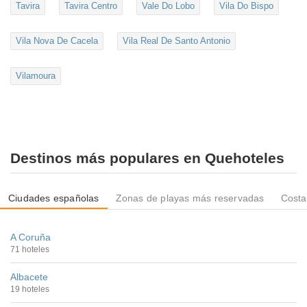
Tavira
Tavira Centro
Vale Do Lobo
Vila Do Bispo
Vila Nova De Cacela
Vila Real De Santo Antonio
Vilamoura
Destinos más populares en Quehoteles
Ciudades españolas
Zonas de playas más reservadas
Costa
A Coruña
71 hoteles
Albacete
19 hoteles