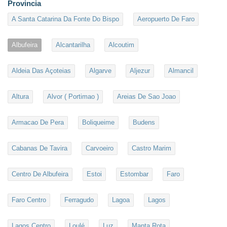
Provincia
A Santa Catarina Da Fonte Do Bispo
Aeropuerto De Faro
Albufeira
Alcantarilha
Alcoutim
Aldeia Das Açoteias
Algarve
Aljezur
Almancil
Altura
Alvor ( Portimao )
Areias De Sao Joao
Armacao De Pera
Boliqueime
Budens
Cabanas De Tavira
Carvoeiro
Castro Marim
Centro De Albufeira
Estoi
Estombar
Faro
Faro Centro
Ferragudo
Lagoa
Lagos
Lagos Centro
Loulé
Luz
Manta Rota