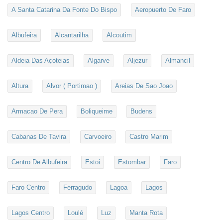
A Santa Catarina Da Fonte Do Bispo
Aeropuerto De Faro
Albufeira
Alcantarilha
Alcoutim
Aldeia Das Açoteias
Algarve
Aljezur
Almancil
Altura
Alvor ( Portimao )
Areias De Sao Joao
Armacao De Pera
Boliqueime
Budens
Cabanas De Tavira
Carvoeiro
Castro Marim
Centro De Albufeira
Estoi
Estombar
Faro
Faro Centro
Ferragudo
Lagoa
Lagos
Lagos Centro
Loulé
Luz
Manta Rota