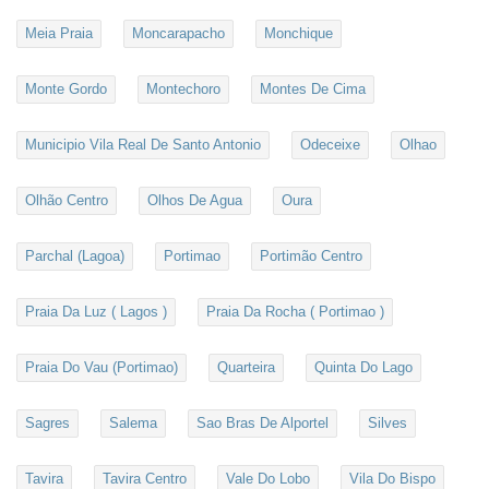
Meia Praia
Moncarapacho
Monchique
Monte Gordo
Montechoro
Montes De Cima
Municipio Vila Real De Santo Antonio
Odeceixe
Olhao
Olhão Centro
Olhos De Agua
Oura
Parchal (Lagoa)
Portimao
Portimão Centro
Praia Da Luz ( Lagos )
Praia Da Rocha ( Portimao )
Praia Do Vau (Portimao)
Quarteira
Quinta Do Lago
Sagres
Salema
Sao Bras De Alportel
Silves
Tavira
Tavira Centro
Vale Do Lobo
Vila Do Bispo