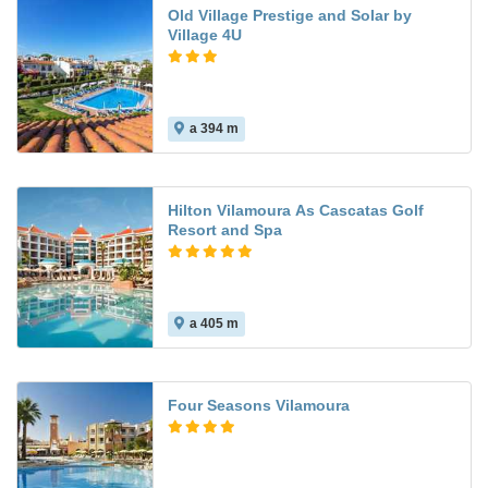
Old Village Prestige and Solar by
Village 4U
a 394 m
8.6
Hilton Vilamoura As Cascatas Golf
Resort and Spa
a 405 m
9.6
Four Seasons Vilamoura