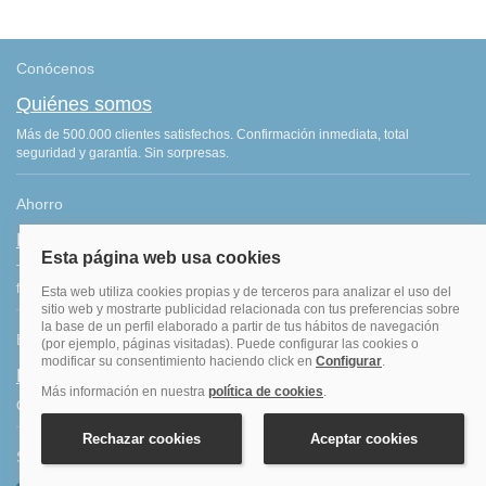
Conócenos
Quiénes somos
Más de 500.000 clientes satisfechos. Confirmación inmediata, total
seguridad y garantía. Sin sorpresas.
Ahorro
Fidelización
Tenemos el programa que te da más saldo por todas tus reservas
finalizadas. Consigue más por lo que ya haces: ¡viajar!
Blog de viajes
Blog hoteles y viajes
Consejos de viajes, ofertas de hoteles y últimas noticias del sector.
Síguenos