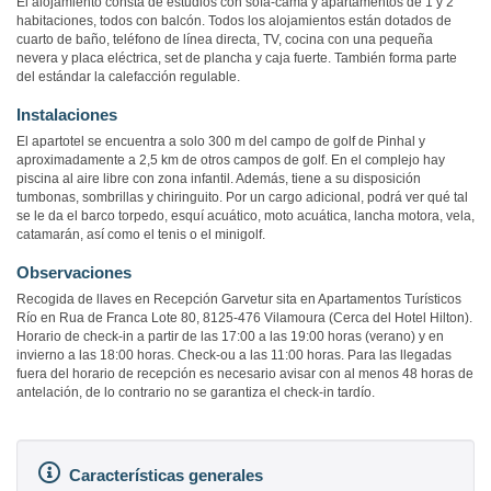
El alojamiento consta de estudios con sofa-cama y apartamentos de 1 y 2
habitaciones, todos con balcón. Todos los alojamientos están dotados de
cuarto de baño, teléfono de línea directa, TV, cocina con una pequeña
nevera y placa eléctrica, set de plancha y caja fuerte. También forma parte
del estándar la calefacción regulable.
Instalaciones
El apartotel se encuentra a solo 300 m del campo de golf de Pinhal y
aproximadamente a 2,5 km de otros campos de golf. En el complejo hay
piscina al aire libre con zona infantil. Además, tiene a su disposición
tumbonas, sombrillas y chiringuito. Por un cargo adicional, podrá ver qué tal
se le da el barco torpedo, esquí acuático, moto acuática, lancha motora, vela,
catamarán, así como el tenis o el minigolf.
Observaciones
Recogida de llaves en Recepción Garvetur sita en Apartamentos Turísticos
Río en Rua de Franca Lote 80, 8125-476 Vilamoura (Cerca del Hotel Hilton).
Horario de check-in a partir de las 17:00 a las 19:00 horas (verano) y en
invierno a las 18:00 horas. Check-ou a las 11:00 horas. Para las llegadas
fuera del horario de recepción es necesario avisar con al menos 48 horas de
antelación, de lo contrario no se garantiza el check-in tardío.
Características generales