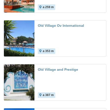
a 259 m
9.0
Old Village Ov International
a 353 m
Old Village and Prestige
a 387 m