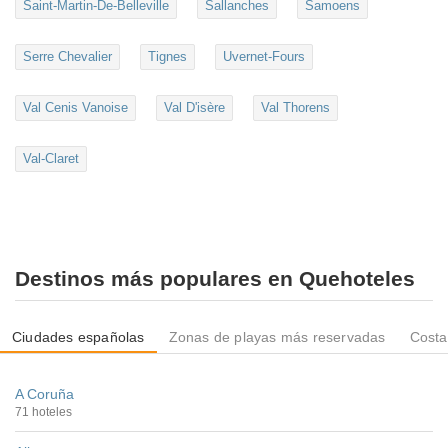
Saint-Martin-De-Belleville
Sallanches
Samoens
Serre Chevalier
Tignes
Uvernet-Fours
Val Cenis Vanoise
Val D'isère
Val Thorens
Val-Claret
Destinos más populares en Quehoteles
Ciudades españolas
Zonas de playas más reservadas
Costa
A Coruña
71 hoteles