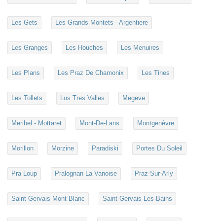
Les Gets
Les Grands Montets - Argentiere
Les Granges
Les Houches
Les Menuires
Les Plans
Les Praz De Chamonix
Les Tines
Les Tollets
Los Tres Valles
Megeve
Meribel - Mottaret
Mont-De-Lans
Montgenèvre
Morillon
Morzine
Paradiski
Portes Du Soleil
Pra Loup
Pralognan La Vanoise
Praz-Sur-Arly
Saint Gervais Mont Blanc
Saint-Gervais-Les-Bains