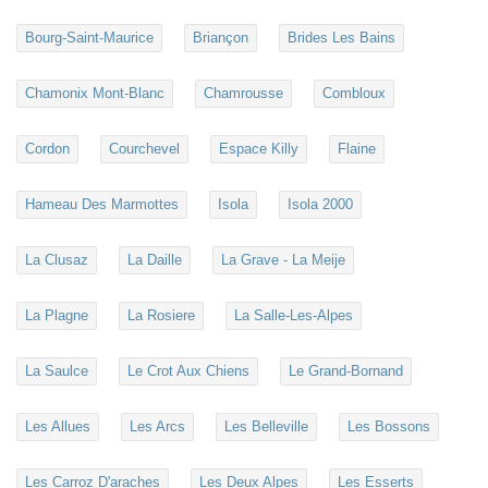
Bourg-Saint-Maurice
Briançon
Brides Les Bains
Chamonix Mont-Blanc
Chamrousse
Combloux
Cordon
Courchevel
Espace Killy
Flaine
Hameau Des Marmottes
Isola
Isola 2000
La Clusaz
La Daille
La Grave - La Meije
La Plagne
La Rosiere
La Salle-Les-Alpes
La Saulce
Le Crot Aux Chiens
Le Grand-Bornand
Les Allues
Les Arcs
Les Belleville
Les Bossons
Les Carroz D'araches
Les Deux Alpes
Les Esserts