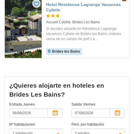
Hotel Résidence Lagrange Vacances
Cybele
Accueil Cybèle. Brides Les Bains
Si decides alojarte en Résidence Lagrange
Vacances Cybele de Brides-les-Bains, estarás
cerca de un campo de golf y a...
Brides les Bains
¿Quieres alojarte en hoteles en
Brides Les Bains?
Entrada
Jueves
Salida
Viernes
Nº habitaciones
Pers. por habitación