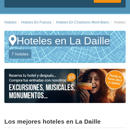
Hoteles
Hoteles En Francia
Hoteles En Chamonix Mont-Blanc
Hoteles E
Hoteles en La Daille
7 hoteles
Los mejores hoteles en La Daille