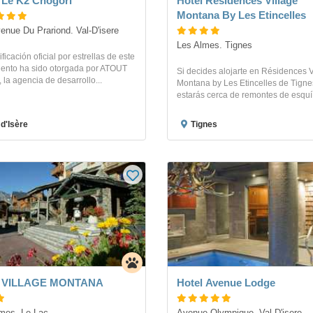
 Le K2 Chogori
Hotel Résidences Village
Montana By Les Etincelles
enue Du Prariond. Val-D'isere
Les Almes. Tignes
ificación oficial por estrellas de este
iento ha sido otorgada por ATOUT
Si decides alojarte en Résidences V
 la agencia de desarrollo...
Montana by Les Etincelles de Tigne
estarás cerca de remontes de esquí y
 d'Isère
Tignes
l VILLAGE MONTANA
Hotel Avenue Lodge