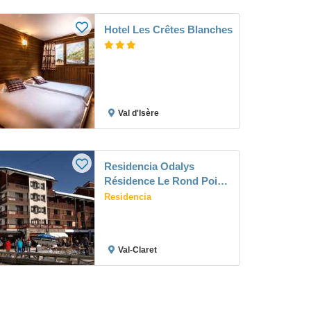
Hotel Les Crêtes Blanches
Val d'Isère
Residencia Odalys
Résidence Le Rond Point
Des Pistes
Residencia
Val-Claret