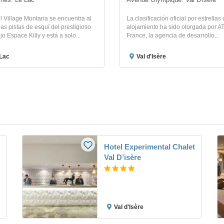
mes. Le Lac
Avenue Olympique. Val D'isere
l Village Montana se encuentra al
La clasificación oficial por estrellas
las pistas de esquí del prestigioso
alojamiento ha sido otorgada por 
o Espace Killy y está a solo...
France, la agencia de desarrollo...
Lac
Val d'Isère
Hotel Experimental Chalet
Val D’isère
Val d'Isère