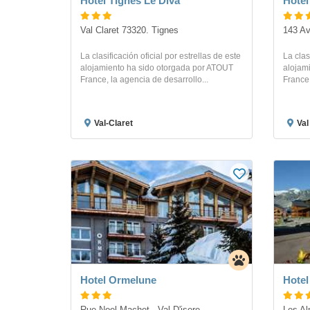
Hotel Tignes Le Diva
Hotel
Val Claret 73320. Tignes
143 Av
La clasificación oficial por estrellas de este
La clas
alojamiento ha sido otorgada por ATOUT
alojam
France, la agencia de desarrollo...
France,
Val-Claret
Val
Hotel Ormelune
Hote