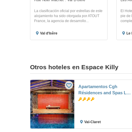
Rue Noel Machet . Val D'isere 
Les Al
La clasificación oficial por estrellas de este
El Hote
alojamiento ha sido otorgada por ATOUT
pie de 
France, la agencia de desarrollo...
complej
Val d'Isère
Le 
Otros hoteles en Espace Killy
Apartamentos Cgh
Résidences and Spas Le
Nevada
Val-Claret