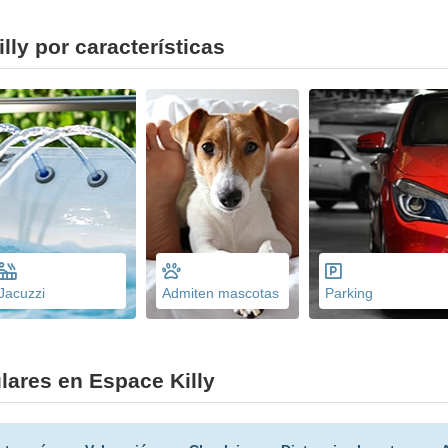
lly por características
Jacuzzi
Admiten mascotas
Parking
ares en Espace Killy