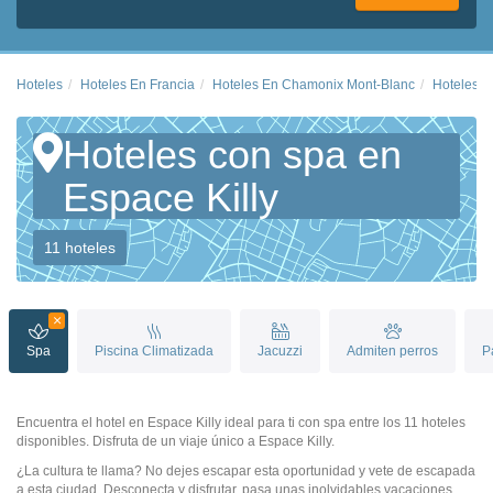
Hoteles
Hoteles En Francia
Hoteles En Chamonix Mont-Blanc
Hoteles E
Hoteles con spa en
Espace Killy
11 hoteles
Spa
Piscina Climatizada
Jacuzzi
Admiten perros
P
Encuentra el hotel en Espace Killy ideal para ti con spa entre los 11 hoteles
disponibles. Disfruta de un viaje único a Espace Killy.
¿La cultura te llama? No dejes escapar esta oportunidad y vete de escapada
a esta ciudad. Desconecta y disfrutar, pasa unas inolvidables vacaciones.