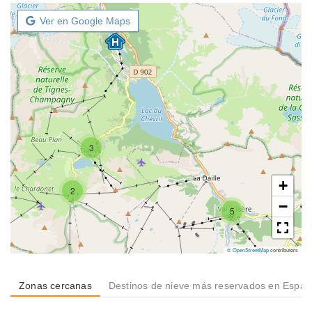
Ver en Google Maps
3
+
2
−
5
©
OpenStreetMap
contributors
Zonas cercanas
Destinos de nieve más reservados en Espa