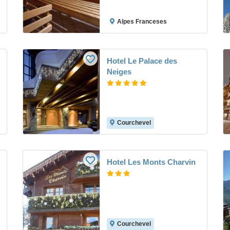
Alpes Franceses
Hotel Le Palace des
Neiges
Courchevel
Hotel Les Monts Charvin
Courchevel