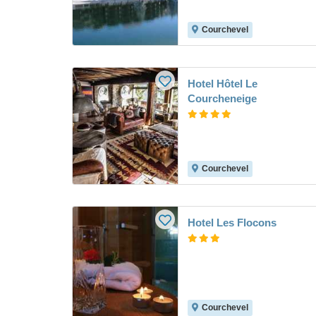
Courchevel
Hotel Hôtel Le
Courcheneige
Courchevel
Hotel Les Flocons
Courchevel