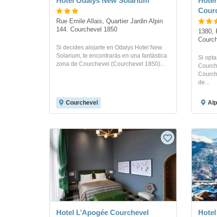
Hotel Odalys New Solarium
Hotel
Cour
Rue Emile Allais, Quartier Jardin Alpin 
144. Courchevel 1850
1380, 
Courch
Si decides alojarte en Odalys Hotel New
Solarium, te encontrarás en una fantástica
Si opta
zona de Courchevel (Courchevel 1850)...
Courch
Courch
de...
Courchevel
Alp
Hotel L’Apogée Courchevel
Hotel