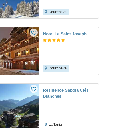
Courchevel
Hotel Le Saint Joseph
Courchevel
Residence Saboia Clés
Blanches
La Tania