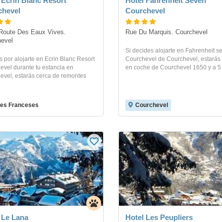
 Ecrin Blanc Resort
Hotel Fahrenheit Seven
chevel
Courchevel
Route Des Eaux Vives. 
Rue Du Marquis. Courchevel
evel
Si decides alojarte en Fahrenheit s
s por alojarte en Ecrin Blanc Resort
Courchevel de Courchevel, estarás
evel durante tu estancia en
en coche de Courchevel 1650 y a 5 
evel, estarás cerca de remontes
es Franceses
Courchevel
 Le Lana
Hotel Les Peupliers