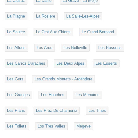
La Clusaz
La Daille
La Grave - La Meije
La Plagne
La Rosiere
La Salle-Les-Alpes
La Saulce
Le Crot Aux Chiens
Le Grand-Bornand
Les Allues
Les Arcs
Les Belleville
Les Bossons
Les Carroz D'araches
Les Deux Alpes
Les Esserts
Les Gets
Les Grands Montets - Argentiere
Les Granges
Les Houches
Les Menuires
Les Plans
Les Praz De Chamonix
Les Tines
Les Tollets
Los Tres Valles
Megeve