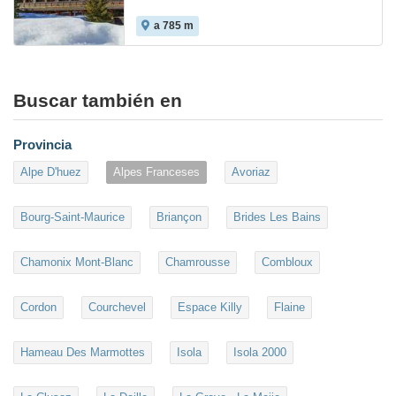
a 785 m
Buscar también en
Provincia
Alpe D'huez
Alpes Franceses
Avoriaz
Bourg-Saint-Maurice
Briançon
Brides Les Bains
Chamonix Mont-Blanc
Chamrousse
Combloux
Cordon
Courchevel
Espace Killy
Flaine
Hameau Des Marmottes
Isola
Isola 2000