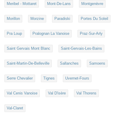
Meribel - Mottaret
Mont-De-Lans
Montgenèvre
Morillon
Morzine
Paradiski
Portes Du Soleil
Pra Loup
Pralognan La Vanoise
Praz-Sur-Arly
Saint Gervais Mont Blanc
Saint-Gervais-Les-Bains
Saint-Martin-De-Belleville
Sallanches
Samoens
Serre Chevalier
Tignes
Uvernet-Fours
Val Cenis Vanoise
Val D'isère
Val Thorens
Val-Claret