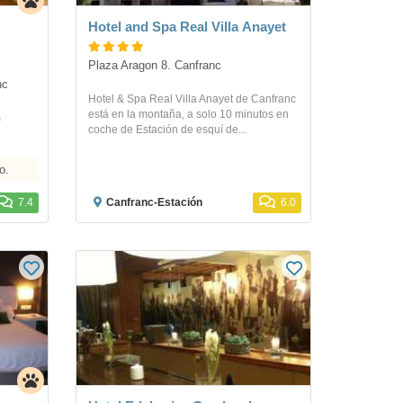
Hotel and Spa Real Villa Anayet
Plaza Aragon 8. Canfranc
nc
Hotel & Spa Real Villa Anayet de Canfranc
está en la montaña, a solo 10 minutos en
s
coche de Estación de esquí de...
o.
7.4
Canfranc-Estación
6.0