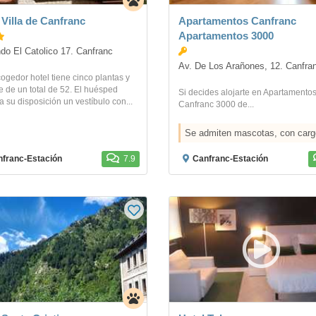
 Villa de Canfranc
Apartamentos Canfranc
Apartamentos 3000
do El Catolico 17. Canfranc
Av. De Los Arañones, 12. Canfra
ogedor hotel tiene cinco plantas y
 de un total de 52. El huésped
Si decides alojarte en Apartamento
a su disposición un vestíbulo con...
Canfranc 3000 de...
Se admiten mascotas, con carg
franc-Estación
7.9
Canfranc-Estación