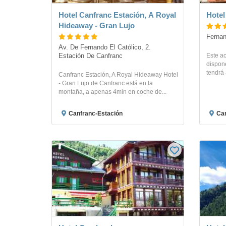
Hotel Canfranc Estación, A Royal
Hotel
Hideaway - Gran Lujo
Fernan
Av. De Fernando El Católico, 2. 
Este ac
Estación De Canfranc
dispone
tendrá 
Canfranc Estación, A Royal Hideaway Hotel
- Gran Lujo de Canfranc está en la
montaña, a apenas 4min en coche de...
Canfranc-Estación
Can