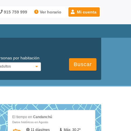
915 759 999
Ver horario
Mi cuenta
rsonas por habitación
Buscar
El tiempo en
Candanchú
Datos históricos en Agosto
11 días/mes
Máx. 30.2º