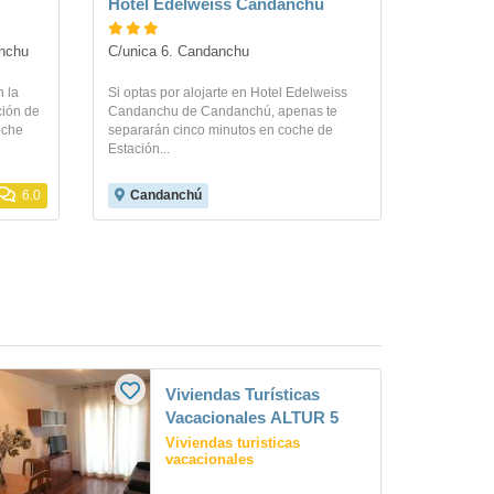
Hotel Edelweiss Candanchu
anchu
C/unica 6. Candanchu
 la
Si optas por alojarte en Hotel Edelweiss
ción de
Candanchu de Candanchú, apenas te
oche
separarán cinco minutos en coche de
Estación...
6.0
Candanchú
Viviendas Turísticas
Vacacionales ALTUR 5
Viviendas turisticas
vacacionales