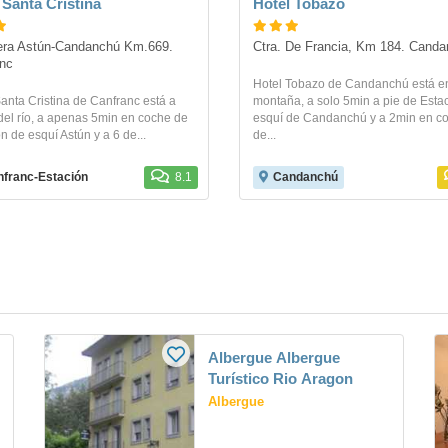
 Santa Cristina
Hotel Tobazo
era Astún-Candanchú Km.669. 
Ctra. De Francia, Km 184. Cand
nc
Hotel Tobazo de Candanchú está en
anta Cristina de Canfranc está a
montaña, a solo 5min a pie de Esta
 del río, a apenas 5min en coche de
esquí de Candanchú y a 2min en c
n de esquí Astún y a 6 de...
de...
franc-Estación
8.1
Candanchú
Albergue Albergue
ú
Turístico Rio Aragon
Albergue