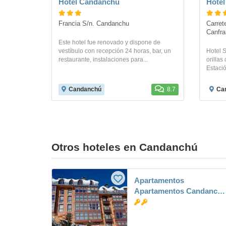
Hotel Candanchu
Hotel
Francia S/n. Candanchu
Carret
Canfra
Este hotel fue renovado y dispone de
vestíbulo con recepción 24 horas, bar, un
Hotel S
restaurante, instalaciones para...
orillas
Estació
Candanchú
8.7
Can
Otros hoteles en Candanchú
Apartamentos
Apartamentos Candanch
3000