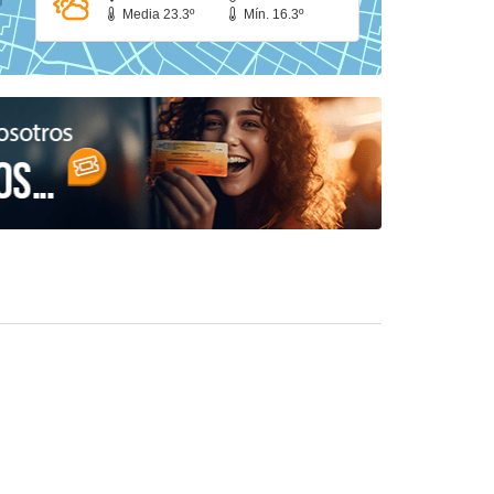
Media 23.3º
Mín. 16.3º