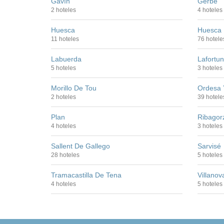
Gavín
Gerbe
2 hoteles
4 hoteles
Huesca
Huesca 
11 hoteles
76 hotele
Labuerda
Lafortu
5 hoteles
3 hoteles
Morillo De Tou
Ordesa 
2 hoteles
39 hotele
Plan
Ribagor
4 hoteles
3 hoteles
Sallent De Gallego
Sarvisé
28 hoteles
5 hoteles
Tramacastilla De Tena
Villanov
4 hoteles
5 hoteles