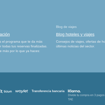
Blog de viajes
zación
Blog hoteles y viajes
 el programa que te da más
Consejos de viajes, ofertas de ho
r todas tus reservas finalizadas.
últimas noticias del sector.
e más por lo que ya haces:
Transferencia bancaria
Divide tu compra en 3 pagos
TAE