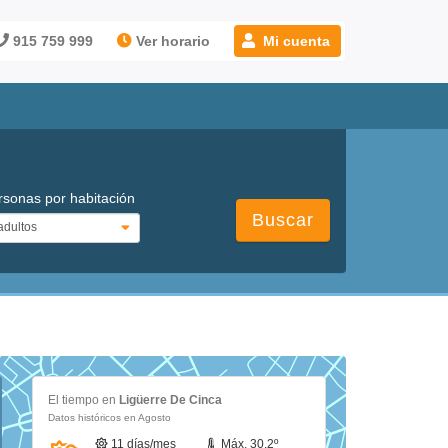
915 759 999
Ver horario
Mi cuenta
rsonas por habitación
Buscar
El tiempo en
Ligüerre De Cinca
Datos históricos en Agosto
11 días/mes
Máx. 30.2º