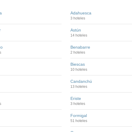
a
Adahuesca
3 hoteles
r
Astún
14 hoteles
ro
Benabarre
s
2 hoteles
Biescas
10 hoteles
Candanchú
13 hoteles
Eriste
s
3 hoteles
Formigal
51 hoteles