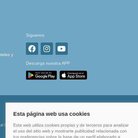
Síguenos
teles y
Descarga nuestra APP
 al 0%
Financia hasta en 12 meses o en 4 pagos sin
intereses