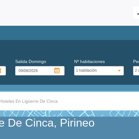
Salida
Domingo
Nº habitaciones
Pe
Hoteles En Ligüerre De Cinca
e De Cinca, Pirineo