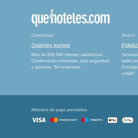
Conócenos
Ahorro
Quiénes somos
Fideli
Más de 500.000 clientes satisfechos.
Tenemos
Confirmación inmediata, total seguridad
saldo po
y garantía. Sin sorpresas.
Consigu
¡viajar!
Métodos de pago permitidos