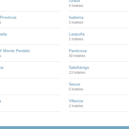
Graus
4 hoteles
Provincia
Isabena
s
3 hoteles
nada
Laspuña
2 hoteles
Y Monte Perdido
Panticosa
s
30 hoteles
za
Sabiñánigo
13 hoteles
Sesue
5 hoteles
a
Villanúa
2 hoteles