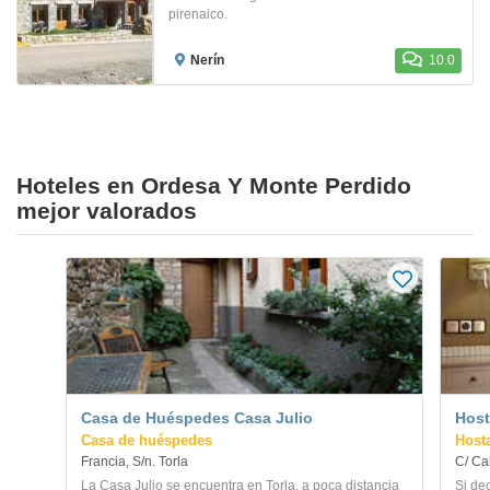
pirenaico.
Nerín
10.0
Hoteles en Ordesa Y Monte Perdido
mejor valorados
Casa de Huéspedes Casa Julio
Host
Casa de huéspedes
Host
Francia, S/n. Torla
C/ Cal
La Casa Julio se encuentra en Torla, a poca distancia
Si dec