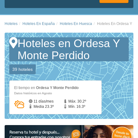
Hoteles
Hoteles En España
Hoteles En Huesca
Hoteles En Ordesa Y Mo
Hoteles en Ordesa Y
Monte Perdido
39 hoteles
El tiempo en
Ordesa Y Monte Perdido
Datos históricos en Agosto
11 días/mes
Máx. 30.2º
Media 23.3º
Mín. 16.3º