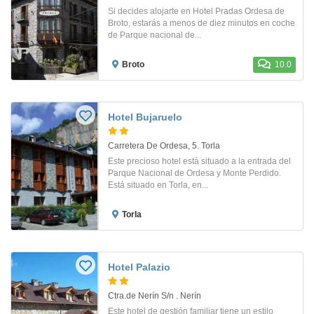
Si decides alojarte en Hotel Pradas Ordesa de
Broto, estarás a menos de diez minutos en coche
de Parque nacional de...
Broto
10.0
Hotel Bujaruelo
Carretera De Ordesa, 5. Torla
Este precioso hotel está situado a la entrada del
Parque Nacional de Ordesa y Monte Perdido.
Está situado en Torla, en...
Torla
Hotel Palazio
Ctra.de Nerín S/n . Nerín
Este hotel de gestión familiar tiene un estilo