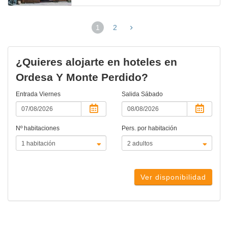
1
2
(página
actual)
¿Quieres alojarte en hoteles en
Ordesa Y Monte Perdido?
Entrada
Viernes
Salida
Sábado
Nº habitaciones
Pers. por habitación
Ver disponibilidad