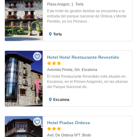
Plaza Aragon, 1. Torla
Este hotel de gestión familiar se encuentra a la
entrada del parque nacional de Ordesa y Monte
Perdido, en los Pirineos...
Torla
Hotel Hotel Restaurante Revestido
Avenida Pineta, S/n. Escalona
El Hotel Restaurante Revestido está situado en
Escalona, en el Pirineo Aragonés, en las afueras
del Parque Nacional de...
Escalona
Hotel Pradas Ordesa
Avd. De Ordesa Nº7. Broto