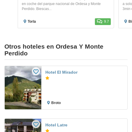
en coche del parque nacional de Ordesa y Monte
a sol
Perdido. Biescas...
3min 
Torla
9.7
B
Otros hoteles en Ordesa Y Monte
Perdido
Hotel El Mirador
Broto
Hotel Latre