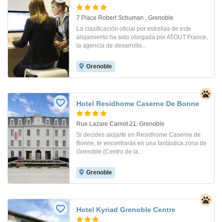
7 Place Robert Schuman . Grenoble
La clasificación oficial por estrellas de este
alojamiento ha sido otorgada por ATOUT France,
la agencia de desarrollo...
Grenoble
Hotel Residhome Caserne De Bonne
Rue Lazare Carnot 21. Grenoble
Si decides alojarte en Residhome Caserne de
Bonne, te encontrarás en una fantástica zona de
Grenoble (Centro de la...
Grenoble
Hotel Kyriad Grenoble Centre