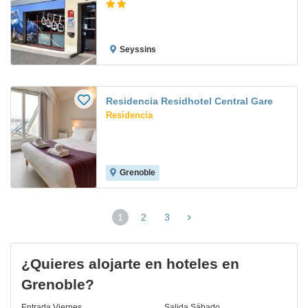
Seyssins
Residencia Residhotel Central Gare
Residencia
Grenoble
1
2
3
(página
actual)
¿Quieres alojarte en hoteles en
Grenoble?
Entrada
Viernes
Salida
Sábado