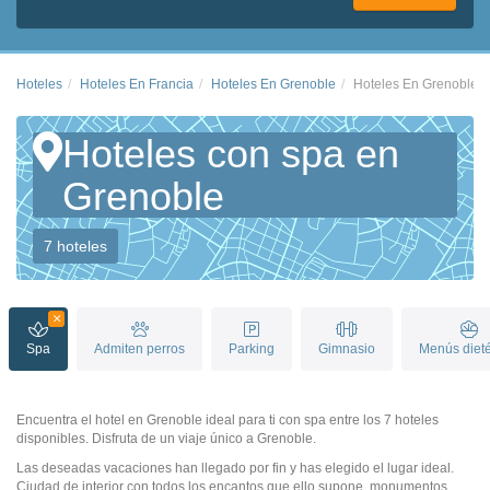
Hoteles
Hoteles En Francia
Hoteles En Grenoble
Hoteles En Grenoble 
Hoteles con spa en
Grenoble
7 hoteles
Spa
Admiten perros
Parking
Gimnasio
Menús dieté
Encuentra el hotel en Grenoble ideal para ti con spa entre los 7 hoteles
disponibles. Disfruta de un viaje único a Grenoble.
Las deseadas vacaciones han llegado por fin y has elegido el lugar ideal.
Ciudad de interior con todos los encantos que ello supone, monumentos,