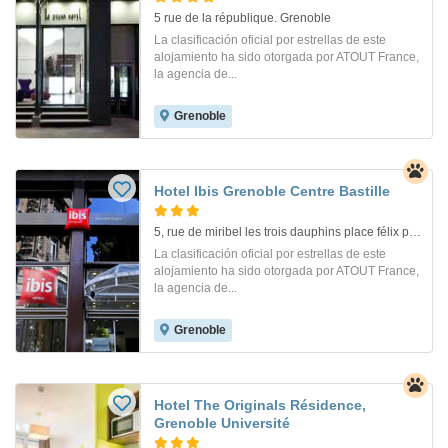
5 rue de la république. Grenoble
La clasificación oficial por estrellas de este
alojamiento ha sido otorgada por ATOUT France,
la agencia de...
Grenoble
Hotel Ibis Grenoble Centre Bastille
5, rue de miribel les trois dauphins place félix poulat. Grenoble
La clasificación oficial por estrellas de este
alojamiento ha sido otorgada por ATOUT France,
la agencia de...
Grenoble
Hotel The Originals Résidence,
Grenoble Université