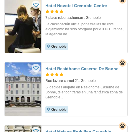
Hotel Novotel Grenoble Centre
7 place robert schuman . Grenoble
La clasificación oficial por estrellas de este
alojamiento ha sido otorgada por ATOUT France,
la agencia de...
Grenoble
Hotel Residhome Caserne De Bonne
Rue lazare carnot 21. Grenoble
Si decides alojarte en Residhome Caserne de
Bonne, te encontrarás en una fantástica zona de
Grenoble...
Grenoble
Hotel Maison Barbillon Grenoble