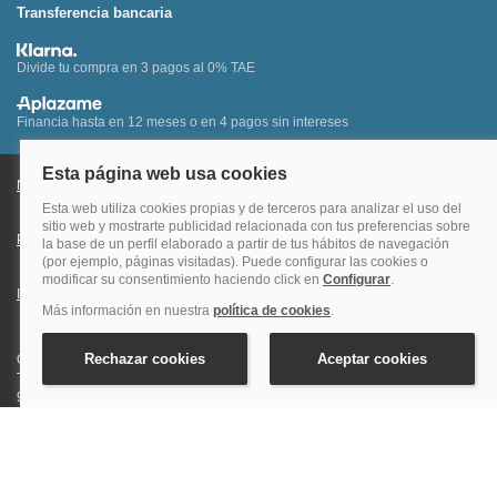
Transferencia bancaria
Divide tu compra en 3 pagos al 0% TAE
Financia hasta en 12 meses o en 4 pagos sin intereses
Nota legal y condiciones de uso de la página web
Política de Cookies
Política de Privacidad
Condiciones Generales de Contratación
Información Legal sobre Mercados en Línea
Quehoteles.com - Especialistas en hoteles © Copyright Veturis Travel S.A.
Todos los derechos reservados. Autorización nº I-AV0000879.4 Tel: +34
915759999