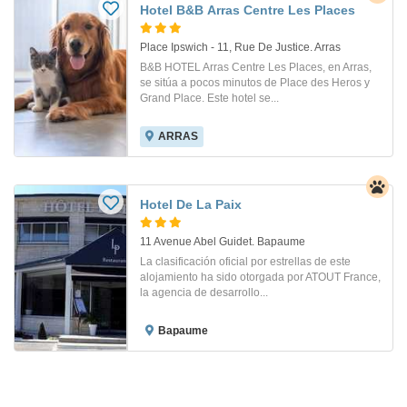
Hotel B&B Arras Centre Les Places
Place Ipswich - 11, Rue De Justice. Arras
B&B HOTEL Arras Centre Les Places, en Arras,
se sitúa a pocos minutos de Place des Heros y
Grand Place. Este hotel se...
ARRAS
Hotel De La Paix
11 Avenue Abel Guidet. Bapaume
La clasificación oficial por estrellas de este
alojamiento ha sido otorgada por ATOUT France,
la agencia de desarrollo...
Bapaume