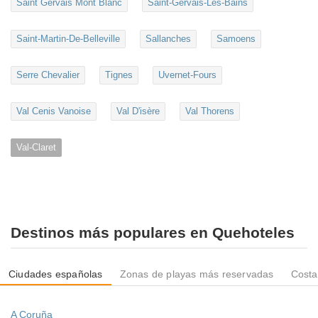
Saint Gervais Mont Blanc
Saint-Gervais-Les-Bains
Saint-Martin-De-Belleville
Sallanches
Samoens
Serre Chevalier
Tignes
Uvernet-Fours
Val Cenis Vanoise
Val D'isère
Val Thorens
Val-Claret
Destinos más populares en Quehoteles
Ciudades españolas
Zonas de playas más reservadas
Costa
A Coruña