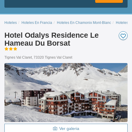
Hoteles
Hoteles En Francia
Hoteles En Chamonix Mont-Blanc
Hoteles E
Hotel Odalys Residence Le
Hameau Du Borsat
Tignes Val Claret, 73320 Tignes Val Claret
Ver galeria