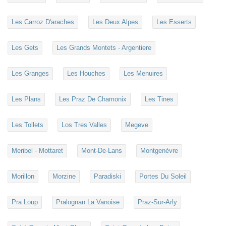
Les Carroz D'araches
Les Deux Alpes
Les Esserts
Les Gets
Les Grands Montets - Argentiere
Les Granges
Les Houches
Les Menuires
Les Plans
Les Praz De Chamonix
Les Tines
Les Tollets
Los Tres Valles
Megeve
Meribel - Mottaret
Mont-De-Lans
Montgenèvre
Morillon
Morzine
Paradiski
Portes Du Soleil
Pra Loup
Pralognan La Vanoise
Praz-Sur-Arly