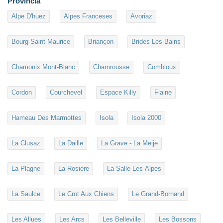
Provincia
Alpe D'huez
Alpes Franceses
Avoriaz
Bourg-Saint-Maurice
Briançon
Brides Les Bains
Chamonix Mont-Blanc
Chamrousse
Combloux
Cordon
Courchevel
Espace Killy
Flaine
Hameau Des Marmottes
Isola
Isola 2000
La Clusaz
La Daille
La Grave - La Meije
La Plagne
La Rosiere
La Salle-Les-Alpes
La Saulce
Le Crot Aux Chiens
Le Grand-Bornand
Les Allues
Les Arcs
Les Belleville
Les Bossons