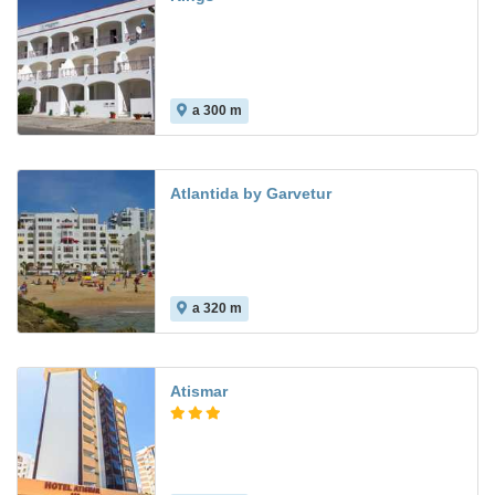
a 300 m
8.1
Atlantida by Garvetur
a 320 m
6.8
Atismar