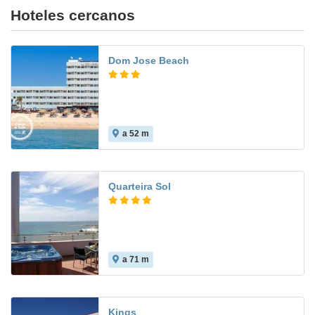
Hoteles cercanos
Dom Jose Beach
a 52 m
8.0
Quarteira Sol
a 71 m
7.9
Kings