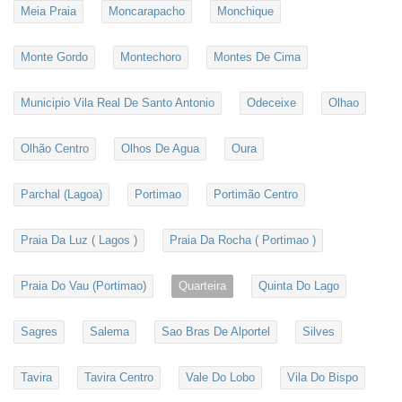
Meia Praia
Moncarapacho
Monchique
Monte Gordo
Montechoro
Montes De Cima
Municipio Vila Real De Santo Antonio
Odeceixe
Olhao
Olhão Centro
Olhos De Agua
Oura
Parchal (Lagoa)
Portimao
Portimão Centro
Praia Da Luz ( Lagos )
Praia Da Rocha ( Portimao )
Praia Do Vau (Portimao)
Quarteira
Quinta Do Lago
Sagres
Salema
Sao Bras De Alportel
Silves
Tavira
Tavira Centro
Vale Do Lobo
Vila Do Bispo