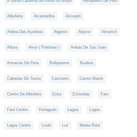
A Santa Catarina Da Fonte Do Bispo
Aeropuerto De Faro
Albufeira
Alcantarilha
Alcoutim
Aldeia Das Açoteias
Algarve
Aljezur
Almancil
Altura
Alvor ( Portimao )
Areias De Sao Joao
Armacao De Pera
Boliqueime
Budens
Cabanas De Tavira
Carvoeiro
Castro Marim
Centro De Albufeira
Estoi
Estombar
Faro
Faro Centro
Ferragudo
Lagoa
Lagos
Lagos Centro
Loulé
Luz
Manta Rota