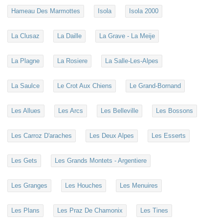
Hameau Des Marmottes
Isola
Isola 2000
La Clusaz
La Daille
La Grave - La Meije
La Plagne
La Rosiere
La Salle-Les-Alpes
La Saulce
Le Crot Aux Chiens
Le Grand-Bornand
Les Allues
Les Arcs
Les Belleville
Les Bossons
Les Carroz D'araches
Les Deux Alpes
Les Esserts
Les Gets
Les Grands Montets - Argentiere
Les Granges
Les Houches
Les Menuires
Les Plans
Les Praz De Chamonix
Les Tines