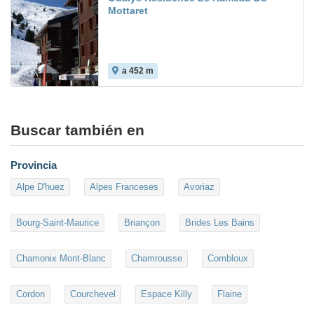
Mottaret
a 452 m
Buscar también en
Provincia
Alpe D'huez
Alpes Franceses
Avoriaz
Bourg-Saint-Maurice
Briançon
Brides Les Bains
Chamonix Mont-Blanc
Chamrousse
Combloux
Cordon
Courchevel
Espace Killy
Flaine