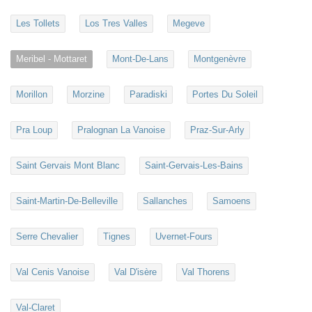
Les Tollets
Los Tres Valles
Megeve
Meribel - Mottaret
Mont-De-Lans
Montgenèvre
Morillon
Morzine
Paradiski
Portes Du Soleil
Pra Loup
Pralognan La Vanoise
Praz-Sur-Arly
Saint Gervais Mont Blanc
Saint-Gervais-Les-Bains
Saint-Martin-De-Belleville
Sallanches
Samoens
Serre Chevalier
Tignes
Uvernet-Fours
Val Cenis Vanoise
Val D'isère
Val Thorens
Val-Claret