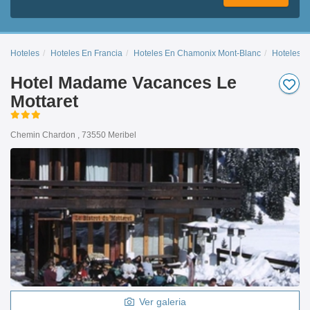
Hoteles
Hoteles En Francia
Hoteles En Chamonix Mont-Blanc
Hoteles En
Hotel Madame Vacances Le
Mottaret
Chemin Chardon , 73550 Meribel
Ver galeria