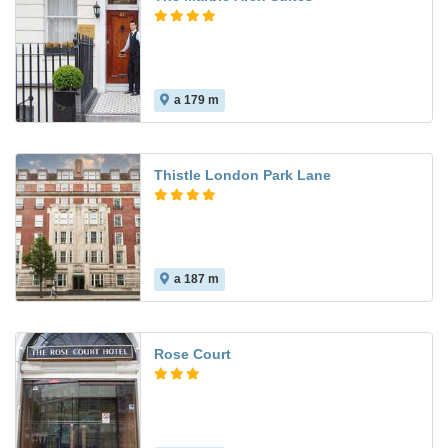
a 179 m
Thistle London Park Lane
a 187 m
Rose Court