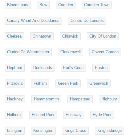
Bloomsbury
Bow
Camden
Camden Town
Canary Wharf And Docklands
Centro De Londres
Chelsea
Chinatown
Chiswick
City Of London
Ciudad De Westminster
Clerkenwell
Covent Garden
Deptford
Docklands
Earl's Court
Euston
Fitzrovia
Fulham
Green Park
Greenwich
Hackney
Hammersmith
Hampstead
Highbury
Holborn
Holland Park
Holloway
Hyde Park
Islington
Kensington
Kings Cross
Knightsbridge