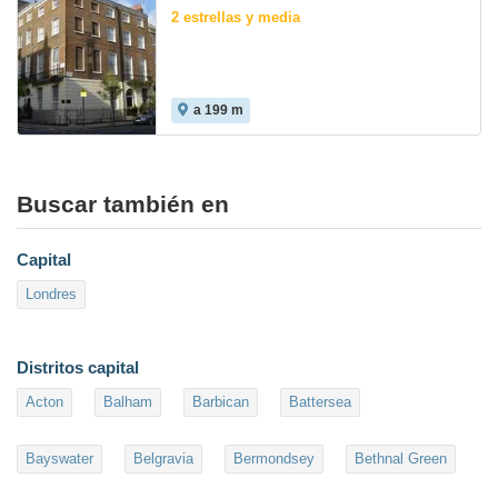
2 estrellas y media
a 199 m
Buscar también en
Capital
Londres
Distritos capital
Acton
Balham
Barbican
Battersea
Bayswater
Belgravia
Bermondsey
Bethnal Green