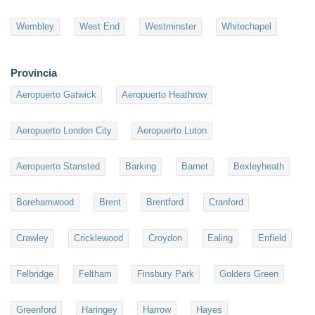
Wembley
West End
Westminster
Whitechapel
Provincia
Aeropuerto Gatwick
Aeropuerto Heathrow
Aeropuerto London City
Aeropuerto Luton
Aeropuerto Stansted
Barking
Barnet
Bexleyheath
Borehamwood
Brent
Brentford
Cranford
Crawley
Cricklewood
Croydon
Ealing
Enfield
Felbridge
Feltham
Finsbury Park
Golders Green
Greenford
Haringey
Harrow
Hayes