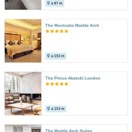
a 87 m
The Montcalm Marble Arch
a 153 m
The Prince Akatoki London
a 153 m
The Marble Arch Suites