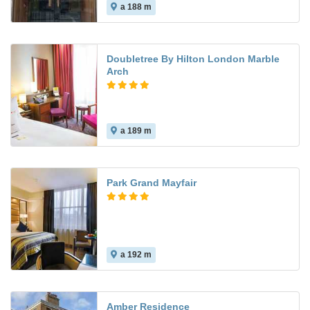
a 188 m
Doubletree By Hilton London Marble
Arch
a 189 m
Park Grand Mayfair
a 192 m
Amber Residence