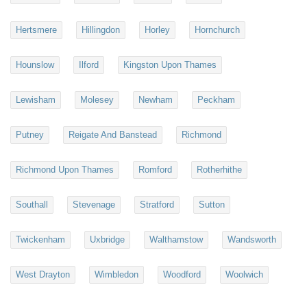
Hertsmere
Hillingdon
Horley
Hornchurch
Hounslow
Ilford
Kingston Upon Thames
Lewisham
Molesey
Newham
Peckham
Putney
Reigate And Banstead
Richmond
Richmond Upon Thames
Romford
Rotherhithe
Southall
Stevenage
Stratford
Sutton
Twickenham
Uxbridge
Walthamstow
Wandsworth
West Drayton
Wimbledon
Woodford
Woolwich