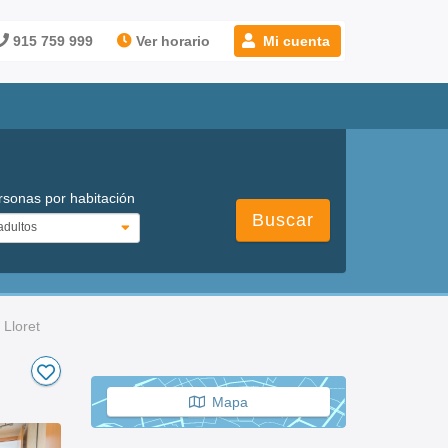
915 759 999
Ver horario
Mi cuenta
rsonas por habitación
Buscar
Lloret
Mapa