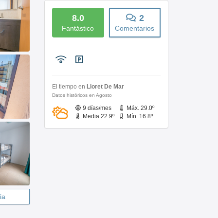
8.0
2
Fantástico
Comentarios
El tiempo en
Lloret De Mar
Datos históricos en Agosto
9 días/mes
Máx. 29.0º
Media 22.9º
Mín. 16.8º
ia