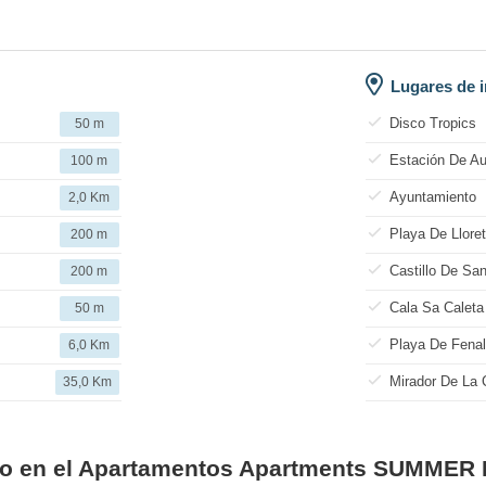
Lugares de i
Disco Tropics
50 m
Estación De A
100 m
Ayuntamiento
2,0 Km
Playa De Lloret
200 m
Castillo De Sa
200 m
Cala Sa Caleta
50 m
Playa De Fena
6,0 Km
Mirador De La 
35,0 Km
ecio en el Apartamentos Apartments SUMM