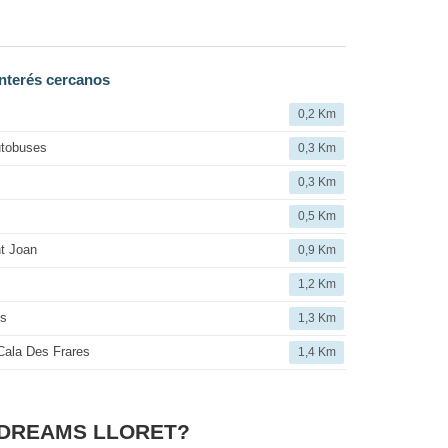
nterés cercanos
0,2 Km
utobuses
0,3 Km
0,3 Km
0,5 Km
nt Joan
0,9 Km
1,2 Km
ls
1,3 Km
Cala Des Frares
1,4 Km
ER DREAMS LLORET?