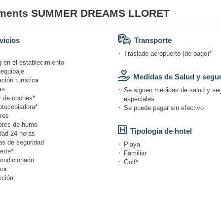
artments SUMMER DREAMS LLORET
vicios
Transporte
Traslado aeropuerto (de pago)*
 en el establecimiento
equipaje
Medidas de Salud y segu
ción turística
as
Se siguen medidas de salud y se
r de coches*
especiales
otocopiadora*
Se puede pagar sin efectivo
res
ores de humo
Tipología de hotel
dad 24 horas
s de seguridad
Playa
erte*
Familiar
condicionado
Golf*
or
cción