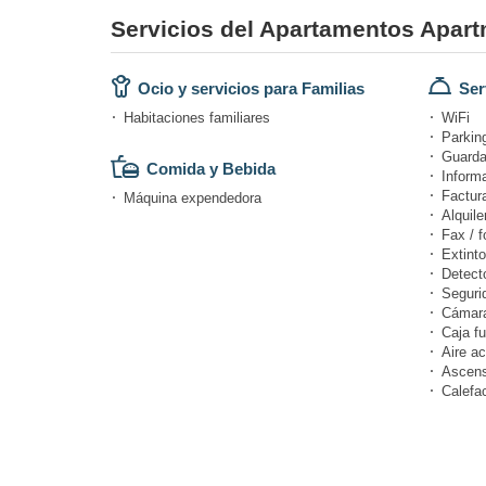
Servicios del Apartamentos Ap
Ocio y servicios para Familias
Ser
Habitaciones familiares
WiFi
Parking
Guarda
Comida y Bebida
Informa
Factur
Máquina expendedora
Alquile
Fax / f
Extinto
Detect
Seguri
Cámara
Caja fu
Aire a
Ascens
Calefa