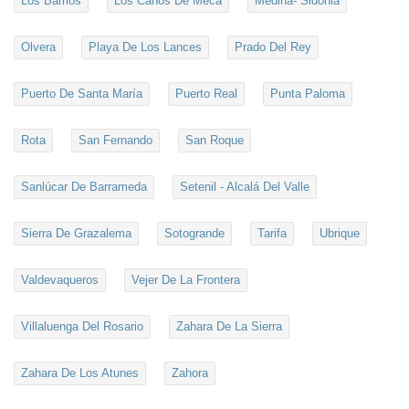
Los Barrios
Los Caños De Meca
Medina- Sidonia
Olvera
Playa De Los Lances
Prado Del Rey
Puerto De Santa María
Puerto Real
Punta Paloma
Rota
San Fernando
San Roque
Sanlúcar De Barrameda
Setenil - Alcalá Del Valle
Sierra De Grazalema
Sotogrande
Tarifa
Ubrique
Valdevaqueros
Vejer De La Frontera
Villaluenga Del Rosario
Zahara De La Sierra
Zahara De Los Atunes
Zahora