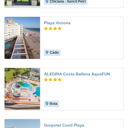
Chiclana - Sancti Petri
9.1
Playa Victoria
Cádiz
8.3
ALEGRIA Costa Ballena AquaFUN
Rota
8.6
Grupotel Conil Playa