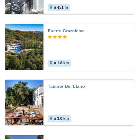
a 451 m
Fuerte Grazalema
a 1.8 km
9.1
Tambor Del Llano
a 3.0 km