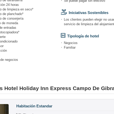
o de lavandería*
Se puede pagar sin efectivo
ión 24 horas
io de limpieza en seco*
Iniciativas Sostenibles
io de planchado*
o de conserjería
Los clientes pueden elegir no usar
o de moneda
servicio de limpieza del alojamien
de entradas
otocopiadora*
Tipología de hotel
erte
condicionado
Negocios
or
Familiar
cción
 de negocios
es Hotel Holiday Inn Express Campo De Gibral
Habitación Estandar