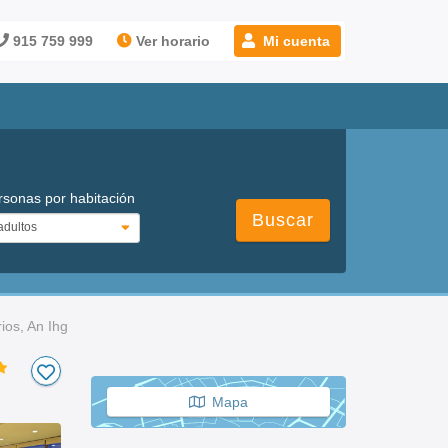
915 759 999
Ver horario
Mi cuenta
rsonas por habitación
Buscar
ios, An Ihg
Mapa