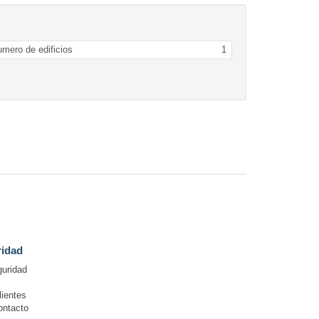
mero de edificios
1
ridad
guridad
lientes
ontacto