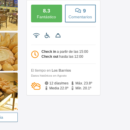
8.3
9
Fantástico
Comentarios
Check in
a partir de las 15:00
Check out
hasta las 12:00
El tiempo en
Los Barrios
Datos históricos en Agosto
12 días/mes
Máx. 23.8º
Media 22.0º
Mín. 20.1º
ia