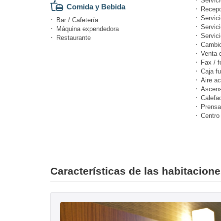
Servici
Comida y Bebida
Recepc
Servic
Bar / Cafetería
Servic
Máquina expendedora
Servici
Restaurante
Cambi
Venta 
Fax / f
Caja fu
Aire a
Ascens
Calefa
Prensa
Centro
Características de las habitacion