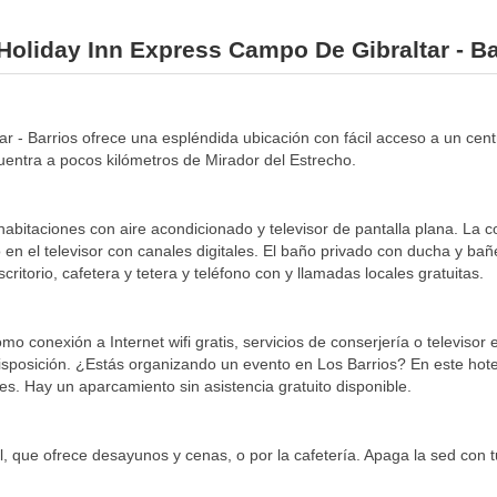
 Holiday Inn Express Campo De Gibraltar - Ba
r - Barrios ofrece una espléndida ubicación con fácil acceso a un cent
cuentra a pocos kilómetros de Mirador del Estrecho.
abitaciones con aire acondicionado y televisor de pantalla plana. La co
 en el televisor con canales digitales. El baño privado con ducha y ba
ritorio, cafetera y tetera y teléfono con y llamadas locales gratuitas.
omo conexión a Internet wifi gratis, servicios de conserjería o televis
disposición. ¿Estás organizando un evento en Los Barrios? En este hot
s. Hay un aparcamiento sin asistencia gratuito disponible.
l, que ofrece desayunos y cenas, o por la cafetería. Apaga la sed con t