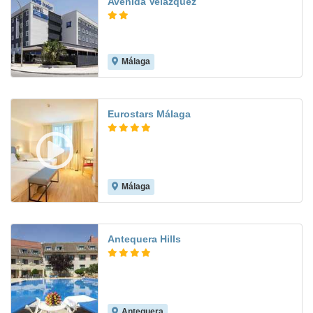
Avenida Velazquez
Málaga
8.1
Eurostars Málaga
Málaga
7.8
Antequera Hills
Antequera
7.7