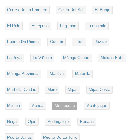
Cortes De La Frontera
Costa Del Sol
El Burgo
El Palo
Estepona
Frigiliana
Fuengirola
Fuente De Piedra
Gaucín
Istán
Júzcar
La Joya
La Viñuela
Málaga Centro
Málaga Este
Málaga Provincia
Manilva
Marbella
Marbella Ciudad
Maro
Mijas
Mijas Costa
Mollina
Monda
Montecorto
Montejaque
Nerja
Ojén
Pedregalejo
Periana
Puerto Banús
Puerto De La Torre