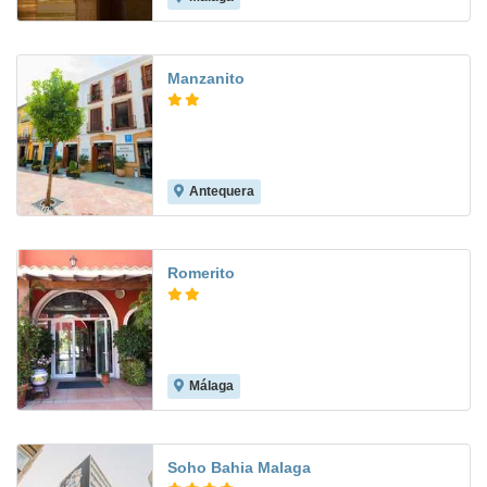
Manzanito
Antequera
8.3
Romerito
Málaga
8.4
Soho Bahia Malaga