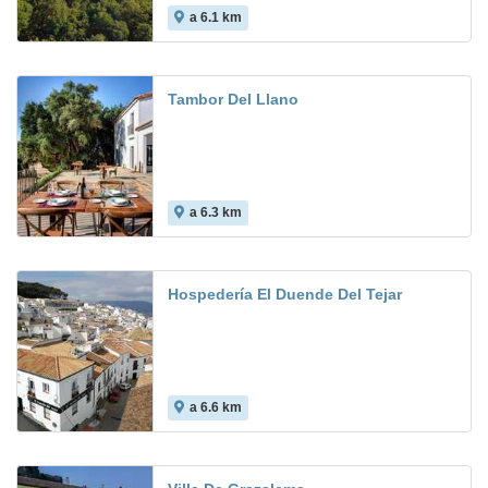
a 6.1 km
9.1
Tambor Del Llano
a 6.3 km
Hospedería El Duende Del Tejar
a 6.6 km