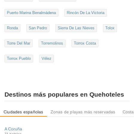
Puerto Marina Benalmádena
Rincón De La Victoria
Ronda
San Pedro
Sierra De Las Nieves
Tolox
Torre Del Mar
Torremolinos
Torrox Costa
Torrox Pueblo
Vélez
Destinos más populares en Quehoteles
Ciudades españolas
Zonas de playas más reservadas
Costa
A Coruña