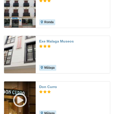
Ronda
9.2
Exe Malaga Museos
Málaga
7.9
Don Curro
Málaga
8.2