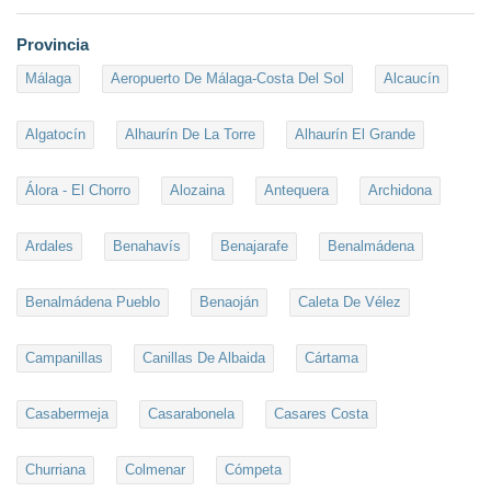
Provincia
Málaga
Aeropuerto De Málaga-Costa Del Sol
Alcaucín
Algatocín
Alhaurín De La Torre
Alhaurín El Grande
Álora - El Chorro
Alozaina
Antequera
Archidona
Ardales
Benahavís
Benajarafe
Benalmádena
Benalmádena Pueblo
Benaoján
Caleta De Vélez
Campanillas
Canillas De Albaida
Cártama
Casabermeja
Casarabonela
Casares Costa
Churriana
Colmenar
Cómpeta