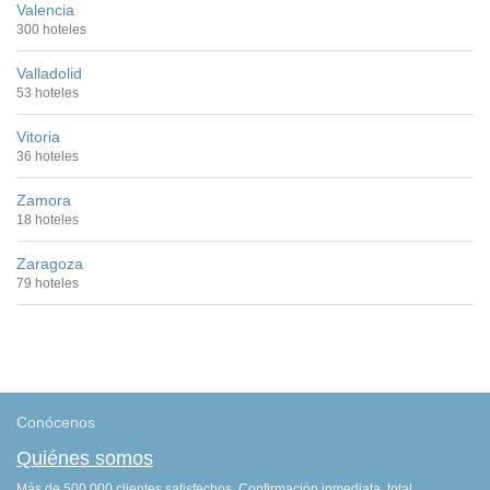
Valencia
300 hoteles
Valladolid
53 hoteles
Vitoria
36 hoteles
Zamora
18 hoteles
Zaragoza
79 hoteles
Conócenos
Quiénes somos
Más de 500.000 clientes satisfechos. Confirmación inmediata, total