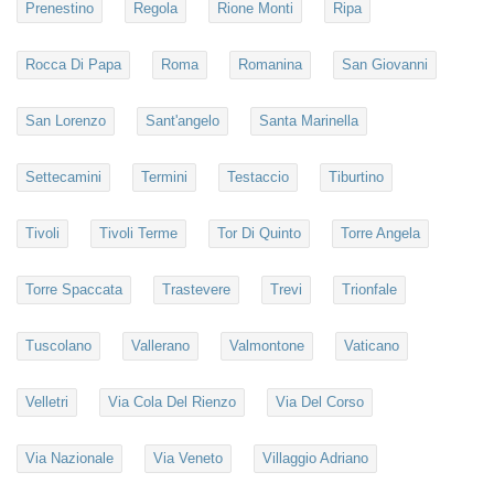
Prenestino
Regola
Rione Monti
Ripa
Rocca Di Papa
Roma
Romanina
San Giovanni
San Lorenzo
Sant'angelo
Santa Marinella
Settecamini
Termini
Testaccio
Tiburtino
Tivoli
Tivoli Terme
Tor Di Quinto
Torre Angela
Torre Spaccata
Trastevere
Trevi
Trionfale
Tuscolano
Vallerano
Valmontone
Vaticano
Velletri
Via Cola Del Rienzo
Via Del Corso
Via Nazionale
Via Veneto
Villaggio Adriano