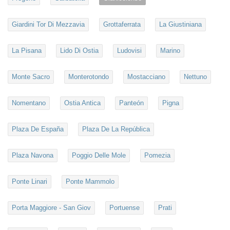
Giardini Tor Di Mezzavia
Grottaferrata
La Giustiniana
La Pisana
Lido Di Ostia
Ludovisi
Marino
Monte Sacro
Monterotondo
Mostacciano
Nettuno
Nomentano
Ostia Antica
Panteón
Pigna
Plaza De España
Plaza De La República
Plaza Navona
Poggio Delle Mole
Pomezia
Ponte Linari
Ponte Mammolo
Porta Maggiore - San Giov
Portuense
Prati