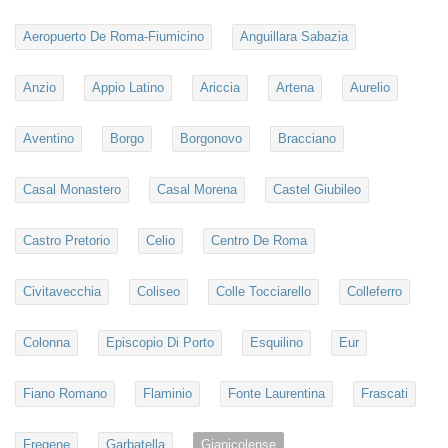
Aeropuerto De Roma-Fiumicino
Anguillara Sabazia
Anzio
Appio Latino
Ariccia
Artena
Aurelio
Aventino
Borgo
Borgonovo
Bracciano
Casal Monastero
Casal Morena
Castel Giubileo
Castro Pretorio
Celio
Centro De Roma
Civitavecchia
Coliseo
Colle Tocciarello
Colleferro
Colonna
Episcopio Di Porto
Esquilino
Eur
Fiano Romano
Flaminio
Fonte Laurentina
Frascati
Fregene
Garbatella
Gianicolense